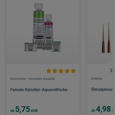
boesner
Schmincke – Horadam Aquarell
Ölmalpinsel
Feinste Künstler-Aquarellfarbe
4,98
5,75
ab
E
ab
EUR