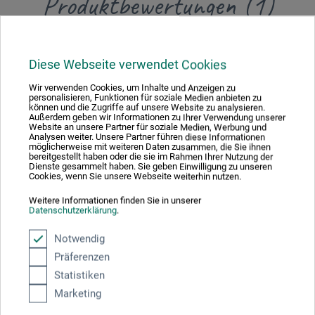
Produktbewertungen (1)
Kundenbewertungen für "Aquarellpapier"
Diese Webseite verwendet Cookies
Sortierung:
Wir verwenden Cookies, um Inhalte und Anzeigen zu
personalisieren, Funktionen für soziale Medien anbieten zu
können und die Zugriffe auf unsere Website zu analysieren.
Außerdem geben wir Informationen zu Ihrer Verwendung unserer
Website an unsere Partner für soziale Medien, Werbung und
5 Sterne
1
Analysen weiter. Unsere Partner führen diese Informationen
möglicherweise mit weiteren Daten zusammen, die Sie ihnen
4 Sterne
0
bereitgestellt haben oder die sie im Rahmen Ihrer Nutzung der
Dienste gesammelt haben. Sie geben Einwilligung zu unseren
3 Sterne
0
Cookies, wenn Sie unsere Webseite weiterhin nutzen.
2 Sterne
0
Weitere Informationen finden Sie in unserer
1 Sterne
0
Datenschutzerklärung
.
Notwendig
Produkt bewerten
Präferenzen
Statistiken
Sagen Sie Ihre Meinung zu diesem Produkt
Marketing