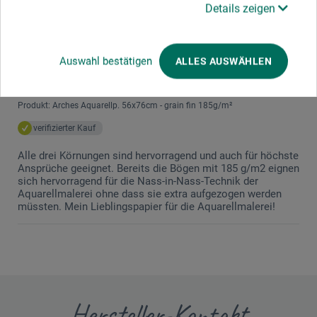
JETZT PRODUKT BEWERTEN
Details zeigen
22.04.2020
Auswahl bestätigen
ALLES AUSWÄHLEN
Hervorragende Qualität
Produkt: Arches Aquarellp. 56x76cm - grain fin 185g/m²
verifizierter Kauf
Alle drei Körnungen sind hervorragend und auch für höchste
Ansprüche geeignet. Bereits die Bögen mit 185 g/m2 eignen
sich hervorragend für die Nass-in-Nass-Technik der
Aquarellmalerei ohne dass sie extra aufgezogen werden
müssten. Mein Lieblingspapier für die Aquarellmalerei!
Hersteller-Kontakt