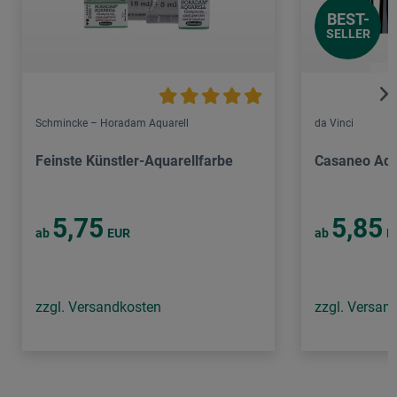
BEST-
SELLER
Schmincke – Horadam Aquarell
da Vinci
Feinste Künstler-Aquarellfarbe
Casaneo Aqu
5,75
5,85
ab
EUR
ab
E
zzgl. Versandkosten
zzgl. Versan