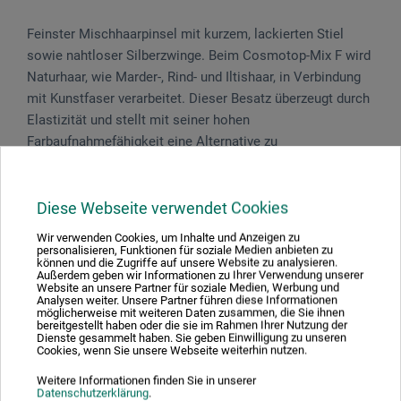
Feinster Mischhaarpinsel mit kurzem, lackierten Stiel
sowie nahtloser Silber­zwinge. Beim Cosmotop-Mix F wird
Naturhaar, wie Marder-, Rind- und Iltishaar, in Verbindung
mit Kunst­faser verarbeitet. Dieser Besatz überzeugt durch
Elastizität und stellt mit seiner hohen
Farbaufnahmefähigkeit eine Alternative zu
Rotmarderpinseln dar. Der patentierte Esagonalstiel hat
an der dicksten Stelle 6 Abflachungen, die so gestaltet
sind, dass sie während des Malens weder die Hand
Diese Webseite verwendet Cookies
ermüden noch beim Drehen und Formen der Pinselspitze
Wir verwenden Cookies, um Inhalte und Anzeigen zu
hinderlich sind und einen guten Halt gewährleisten. Dank
personalisieren, Funktionen für soziale Medien anbieten zu
können und die Zugriffe auf unsere Website zu analysieren.
der gleichmäßigen und ausgewogenen Zusammensetzung
Außerdem geben wir Informationen zu Ihrer Verwendung unserer
Website an unsere Partner für soziale Medien, Werbung und
hat sich der Cosmotop-Mischhaarpinsel in ganz Europa
Analysen weiter. Unsere Partner führen diese Informationen
den Rang eines besonderen Qualitäts-Aqua­rellpinsels
möglicherweise mit weiteren Daten zusammen, die Sie ihnen
bereitgestellt haben oder die sie im Rahmen Ihrer Nutzung der
erworben. Made in Germany.
Dienste gesammelt haben. Sie geben Einwilligung zu unseren
Cookies, wenn Sie unsere Webseite weiterhin nutzen.
Weitere Informationen finden Sie in unserer
Datenschutzerklärung
.