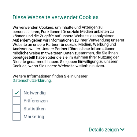
Diese Webseite verwendet Cookies
Produktbewertungen (0)
Wir verwenden Cookies, um Inhalte und Anzeigen zu
personalisieren, Funktionen für soziale Medien anbieten zu
können und die Zugriffe auf unsere Website zu analysieren.
Außerdem geben wir Informationen zu Ihrer Verwendung unserer
Website an unsere Partner für soziale Medien, Werbung und
Analysen weiter. Unsere Partner führen diese Informationen
Schreiben Sie die erste Bewertung zu diesem Produkt
möglicherweise mit weiteren Daten zusammen, die Sie ihnen
bereitgestellt haben oder die sie im Rahmen Ihrer Nutzung der
Dienste gesammelt haben. Sie geben Einwilligung zu unseren
Cookies, wenn Sie unsere Webseite weiterhin nutzen.
JETZT PRODUKT BEWERTEN
Weitere Informationen finden Sie in unserer
Datenschutzerklärung
.
Notwendig
Präferenzen
Statistiken
Hersteller-Kontakt
Marketing
Hier finden Sie die Kontaktdaten des Herstellers zu
Details zeigen
diesem Produkt.