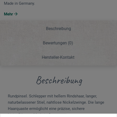
Made in Germany.
Mehr
Beschreibung
Bewertungen
(0)
Hersteller-Kontakt
Beschreibung
Rundpinsel. Schlepper mit hellem Rindshaar, langer,
naturbelassener Stiel, nahtlose Nickelzwinge. Die lange
Haarquaste ermöglicht eine präzise, sichere
Linienführung. Made in Germany.