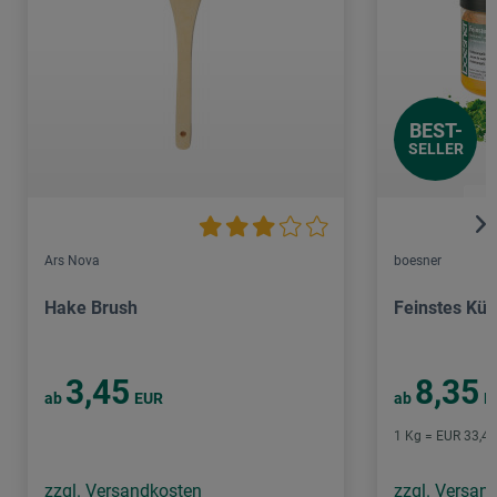
BEST-
SELLER
Ars Nova
boesner
Hake Brush
Feinstes Kün
3,45
8,35
ab
EUR
ab
E
1 Kg = EUR 33,40 
zzgl. Versandkosten
zzgl. Versan