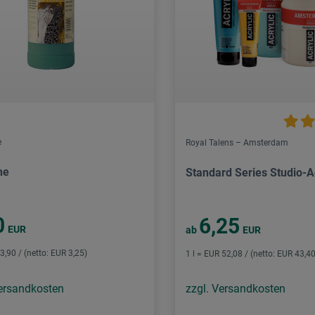
e
Royal Talens – Amsterdam
he
Standard Series Studio-A
0
6,25
EUR
ab
EUR
 3,90 / (netto: EUR 3,25)
1 l = EUR 52,08 / (netto: EUR 43,40
Versandkosten
zzgl. Versandkosten