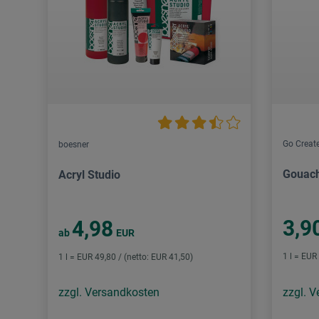
Go Creat
boesner
Gouac
Acryl Studio
3,9
4,98
ab
EUR
1 l = EUR
1 l = EUR 49,80 / (netto: EUR 41,50)
zzgl. Versandkosten
zzgl. 