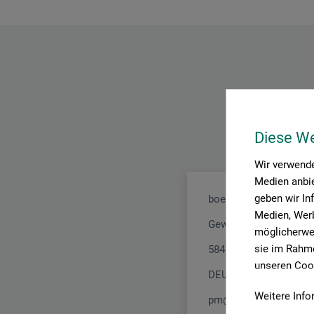
Diese W
Wir verwende
Medien anbie
geben wir In
boesner GmbH holding
Medien, Werb
Gewerkenstr. 2
möglicherwei
sie im Rahme
58456 Witten
unseren Cook
DEUTSCHLAND
Weitere Info
pm@boesner.com