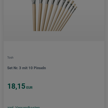
Tosh
Set Nr. 3 mit 10 Pinseln
18,15
EUR
zzgl. Versandkosten