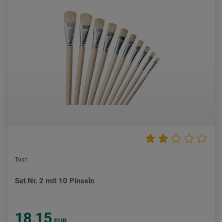
Tosh
Set Nr. 2 mit 10 Pinseln
18,15
EUR