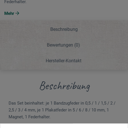
Federhalter.
Mehr
Beschreibung
Bewertungen
(0)
Hersteller-Kontakt
Beschreibung
Das Set beinhaltet: je 1 Bandzugfeder in 0,5 / 1 / 1,5 / 2 /
2,5 / 3 / 4 mm, je 1 Plakatfeder in 5 / 6 / 8 / 10 mm, 1
Magnet, 1 Federhalter.