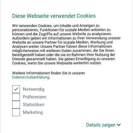
Diese Webseite verwendet Cookies
Produktbewertungen (0)
Wir verwenden Cookies, um Inhalte und Anzeigen zu
personalisieren, Funktionen für soziale Medien anbieten zu
können und die Zugriffe auf unsere Website zu analysieren.
Außerdem geben wir Informationen zu Ihrer Verwendung unserer
Schreiben Sie die erste Bewertung zu diesem Produkt
Website an unsere Partner für soziale Medien, Werbung und
Analysen weiter. Unsere Partner führen diese Informationen
möglicherweise mit weiteren Daten zusammen, die Sie ihnen
bereitgestellt haben oder die sie im Rahmen Ihrer Nutzung der
JETZT PRODUKT BEWERTEN
Dienste gesammelt haben. Sie geben Einwilligung zu unseren
Cookies, wenn Sie unsere Webseite weiterhin nutzen.
Weitere Informationen finden Sie in unserer
Datenschutzerklärung
.
Notwendig
Hersteller-Kontakt
Präferenzen
Statistiken
Marketing
Hier finden Sie die Kontaktdaten des Herstellers zu
diesem Produkt.
Details zeigen