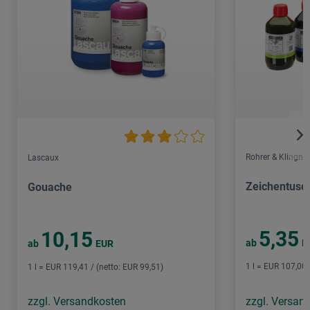
Rohrer & Klingner
Lascaux
Zeichentusc
Gouache
5,35
10,15
ab
E
ab
EUR
1 l = EUR 107,00 
1 l = EUR 119,41 / (netto: EUR 99,51)
zzgl. Versandkosten
zzgl. Versan