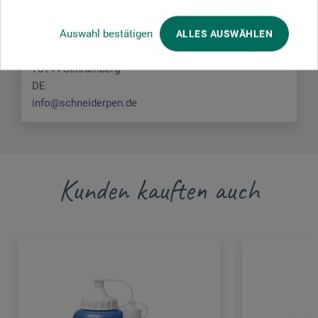
Schneider Schreibgeräte GmbH
Auswahl bestätigen
ALLES AUSWÄHLEN
Tennenbronn
Schwarzenbach 9
78144 Schramberg
DE
info@schneiderpen.de
Kunden kauften auch