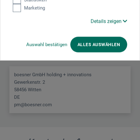
Marketing
Details zeigen
Hersteller-Kontakt
Auswahl bestätigen
ALLES AUSWÄHLEN
Hier finden Sie die Kontaktdaten des Herstellers zu
diesem Produkt.
boesner GmbH holding + innovations
Gewerkenstr. 2
58456 Witten
DE
pm@boesner.com