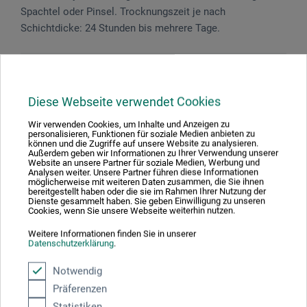
Spachtel oder Pinsel. Trocknungszeit je nach
Schichtdicke: 24 Stunden bis mehrere Tage.
Gefahrenhinweise
Diese Webseite verwendet Cookies
Enthält Biozidprodukte. Enthält: BIT, CIT/MIT, OIT,
BNPD. Kann allergische Reaktionen hervorrufen.
Wir verwenden Cookies, um Inhalte und Anzeigen zu
personalisieren, Funktionen für soziale Medien anbieten zu
können und die Zugriffe auf unsere Website zu analysieren.
Außerdem geben wir Informationen zu Ihrer Verwendung unserer
Website an unsere Partner für soziale Medien, Werbung und
Analysen weiter. Unsere Partner führen diese Informationen
möglicherweise mit weiteren Daten zusammen, die Sie ihnen
Produktbewertungen (0)
bereitgestellt haben oder die sie im Rahmen Ihrer Nutzung der
Dienste gesammelt haben. Sie geben Einwilligung zu unseren
Cookies, wenn Sie unsere Webseite weiterhin nutzen.
Weitere Informationen finden Sie in unserer
Schreiben Sie die erste Bewertung zu diesem Produkt
Datenschutzerklärung
.
Notwendig
JETZT PRODUKT BEWERTEN
Präferenzen
Statistiken