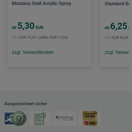
Montana Gold Acrylic-Spray
Standard Ser
5,30
6,25
ab
EUR
ab
E
1 l = EUR 13,25 / (netto: EUR 11,04)
1 l = EUR 52,08 /
zzgl. Versandkosten
zzgl. Versan
Ausgezeichnet sicher