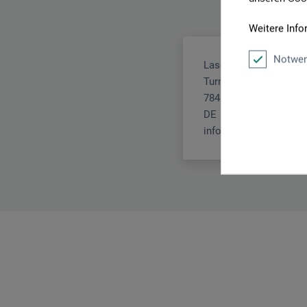
Weitere Info
Notwen
Lascaux Colours & Re
Turmstr. 11
78467 Konstanz
DE
info@lascaux.de