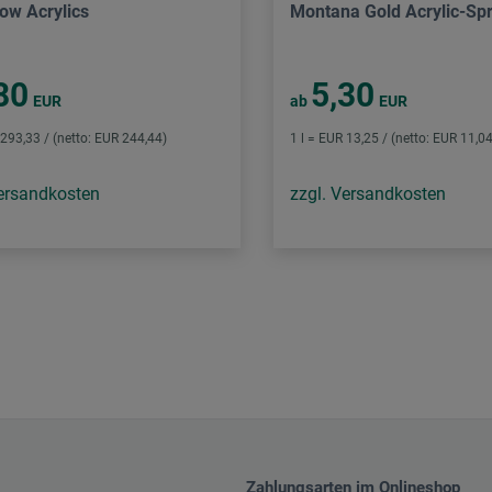
low Acrylics
Montana Gold Acrylic-Sp
80
5,30
EUR
ab
EUR
 293,33 / (netto: EUR 244,44)
1 l = EUR 13,25 / (netto: EUR 11,04
Versandkosten
zzgl. Versandkosten
Zahlungsarten im Onlineshop