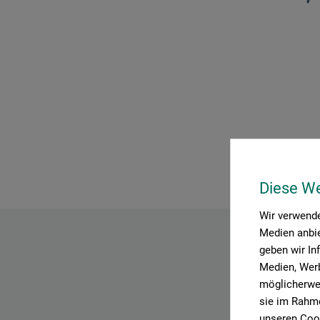
Diese W
Wir verwende
Medien anbie
geben wir In
Medien, Werb
möglicherwei
sie im Rahme
unseren Cook