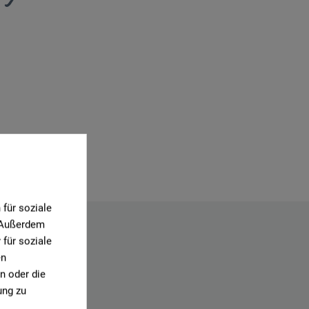
für soziale
. Außerdem
für soziale
en
n oder die
ung zu