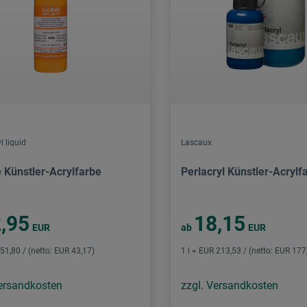
l liquid
Lascaux
e Künstler-Acrylfarbe
Perlacryl Künstler-Acrylf
,95
18,15
EUR
ab
EUR
 51,80 / (netto: EUR 43,17)
1 l = EUR 213,53 / (netto: EUR 177
Versandkosten
zzgl. Versandkosten