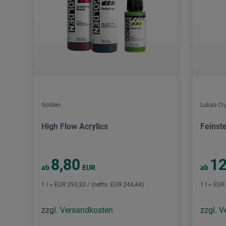
Golden
Lukas Cry
High Flow Acrylics
Feinst
8,80
12
ab
EUR
ab
1 l = EUR 293,33 / (netto: EUR 244,44)
1 l = EUR
zzgl. Versandkosten
zzgl. 