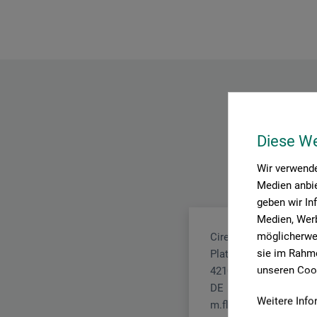
Diese W
Wir verwende
Medien anbie
geben wir In
Medien, Werb
möglicherwei
Ciret GmbH
sie im Rahme
Platz der Republik 6 - 8
unseren Cook
42107 Wuppertal
DE
Weitere Info
m.flenner@ciret.eu