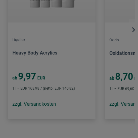
Liquitex
Oxido
Heavy Body Acrylics
Oxidationsm
9,97
8,70
ab
EUR
ab
E
1 l = EUR 168,98 / (netto: EUR 140,82)
1 l = EUR 69,60 /
zzgl. Versandkosten
zzgl. Versan