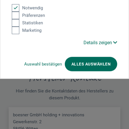
Notwendig
Präferenzen
Schreiben Sie die erste Bewertung zu diesem Produkt
Statistiken
Marketing
JETZT PRODUKT BEWERTEN
Details zeigen
Auswahl bestätigen
ALLES AUSWÄHLEN
Hersteller-Kontakt
Hier finden Sie die Kontaktdaten des Herstellers zu
diesem Produkt.
boesner GmbH holding + innovations
Gewerkenstr. 2
58456 Witten