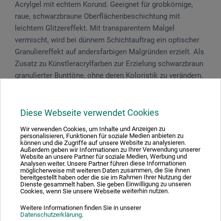
Acrylgel mit echtem Korund. Geeignet für grobkörnige,
raue, schwarzbraune Oberflächenbeschichtung mit
leichtem Glitzereffekt. Mit transparentem Malgel
vermischt, wird bei dünnem Schichtauftrag ein optischer
Granuliereffekt auf andersfarbigen Malgründen erzielt. Als
Zusatz zu Künstleracrylfarben zur Erzielung schwarzbraun
granulierter Bunttöne, ohne deren Koloristik zu verändern.
Trockenzeit je nach Schichtdicke ca. 24 Stunden,
endgültige Festigkeit und Härte nach 10–30 Tagen.
Diese Webseite verwendet Cookies
Wir verwenden Cookies, um Inhalte und Anzeigen zu
Gefahrenhinweise
personalisieren, Funktionen für soziale Medien anbieten zu
können und die Zugriffe auf unsere Website zu analysieren.
Außerdem geben wir Informationen zu Ihrer Verwendung unserer
Enthält Biozidprodukte. Enthält: BIT, CIT/MIT, OIT,
Website an unsere Partner für soziale Medien, Werbung und
Analysen weiter. Unsere Partner führen diese Informationen
BNPD. Kann allergische Reaktionen hervorrufen.
möglicherweise mit weiteren Daten zusammen, die Sie ihnen
bereitgestellt haben oder die sie im Rahmen Ihrer Nutzung der
Dienste gesammelt haben. Sie geben Einwilligung zu unseren
Cookies, wenn Sie unsere Webseite weiterhin nutzen.
Weitere Informationen finden Sie in unserer
Produktbewertungen (0)
Datenschutzerklärung
.