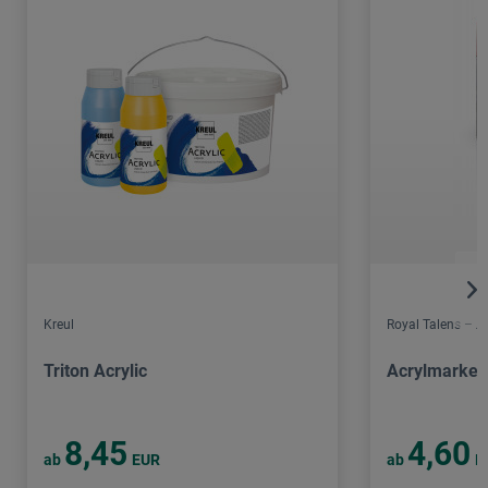
Kreul
Royal Talens – 
Triton Acrylic
Acrylmarker
8,45
4,60
ab
EUR
ab
E