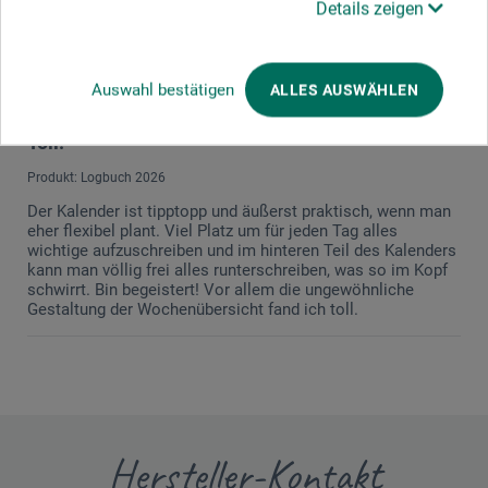
Details zeigen
Produkt: Logbuch 2026
my favourite of half a century calender-use. bravo boesner!
Auswahl bestätigen
ALLES AUSWÄHLEN
22.12.2021
Toll!
Produkt: Logbuch 2026
Der Kalender ist tipptopp und äußerst praktisch, wenn man
eher flexibel plant. Viel Platz um für jeden Tag alles
wichtige aufzuschreiben und im hinteren Teil des Kalenders
kann man völlig frei alles runterschreiben, was so im Kopf
schwirrt. Bin begeistert! Vor allem die ungewöhnliche
Gestaltung der Wochenübersicht fand ich toll.
Hersteller-Kontakt