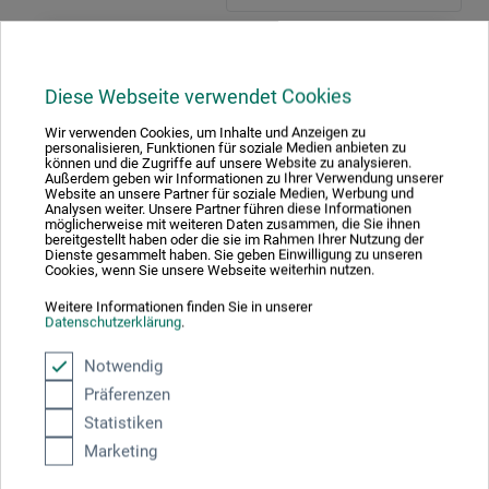
5 Sterne
2
4 Sterne
Diese Webseite verwendet Cookies
0
3 Sterne
0
Wir verwenden Cookies, um Inhalte und Anzeigen zu
personalisieren, Funktionen für soziale Medien anbieten zu
2 Sterne
0
können und die Zugriffe auf unsere Website zu analysieren.
Außerdem geben wir Informationen zu Ihrer Verwendung unserer
1 Sterne
0
Website an unsere Partner für soziale Medien, Werbung und
Analysen weiter. Unsere Partner führen diese Informationen
möglicherweise mit weiteren Daten zusammen, die Sie ihnen
Produkt bewerten
bereitgestellt haben oder die sie im Rahmen Ihrer Nutzung der
Dienste gesammelt haben. Sie geben Einwilligung zu unseren
Cookies, wenn Sie unsere Webseite weiterhin nutzen.
Sagen Sie Ihre Meinung zu diesem Produkt
Weitere Informationen finden Sie in unserer
Datenschutzerklärung
.
JETZT PRODUKT BEWERTEN
Notwendig
Präferenzen
Statistiken
18.06.2022
Marketing
my favourite