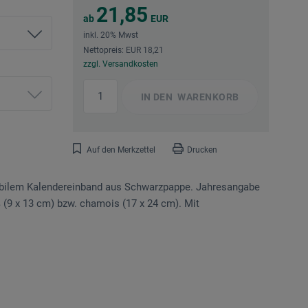
21,85
ab
EUR
inkl. 20% Mwst
Nettopreis: EUR 18,21
zzgl. Versandkosten
IN DEN
WARENKORB
Auf den Merkzettel
Drucken
tabilem Kalendereinband aus Schwarzpappe. Jahresangabe
ß (9 x 13 cm) bzw. chamois (17 x 24 cm). Mit