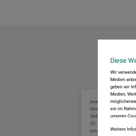
Diese W
Wir verwende
Medien anbie
geben wir In
Medien, Werb
möglicherwei
boesner GmbH holding
sie im Rahme
Gewerkenstr. 2
unseren Cook
58456 Witten
DE
Weitere Info
pm@boesner.com