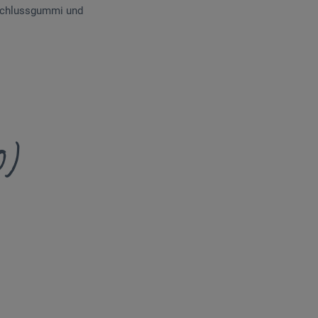
erschlussgummi und
0)