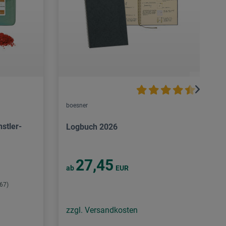
boesner
nstler-
Logbuch 2026
27,45
ab
EUR
,67)
zzgl. Versandkosten