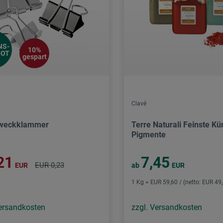
NS-
10%
BOT
gespart
Clavé
weckklammer
Terre Naturali Feinste Kü
Pigmente
21
7,45
EUR 0,23
EUR
ab
EUR
1 Kg = EUR 59,60 / (netto: EUR 49
Versandkosten
zzgl. Versandkosten