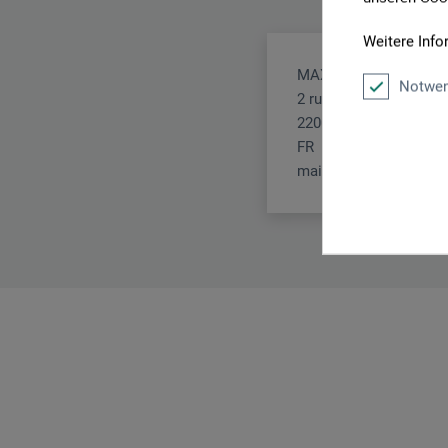
Weitere Info
MAX SAUER SAS
Notwen
2 rue Lamarck
22000 Saint-Brieuc
FR
mail@raphael.fr