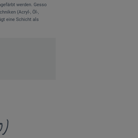
ngefärbt werden. Gesso
hniken (Acryl-, Öl-,
gt eine Schicht als
0)