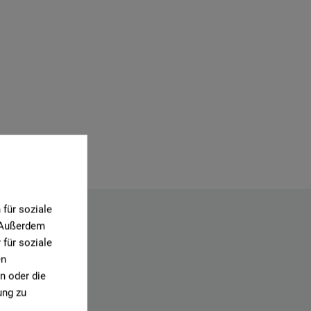
für soziale
. Außerdem
für soziale
en
n oder die
ung zu