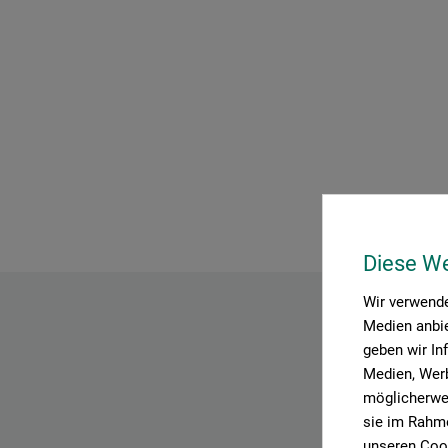
Diese W
Wir verwende
Medien anbie
geben wir In
Medien, Werb
möglicherwei
sie im Rahme
unseren Cook