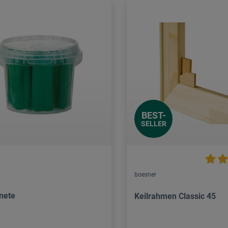
BEST-
SELLER
boesner
nete
Keilrahmen Classic 45