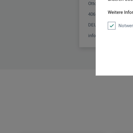
Otto-Hahn-Str. 2
Weitere Info
40699 Erkrath
DEUTSCHLAND
Notwen
info@schmincke.de