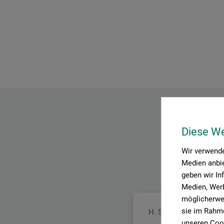
Diese W
Wir verwende
Medien anbie
geben wir In
Medien, Werb
möglicherwei
sie im Rahme
H. Schmincke & Co. 
unseren Cook