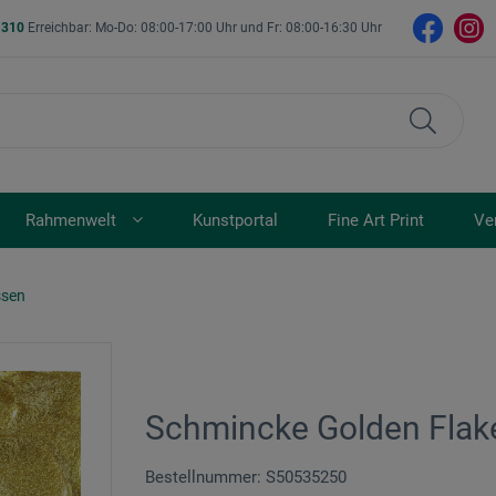
- 310
Erreichbar: Mo-Do: 08:00-17:00 Uhr und Fr: 08:00-16:30 Uhr
Rahmenwelt
Kunstportal
Fine Art Print
Ve
ssen
Schmincke Golden Flak
Bestellnummer: S50535250