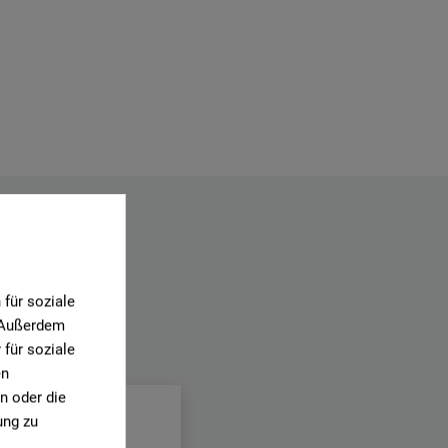
für soziale
. Außerdem
für soziale
.
en
n oder die
ung zu