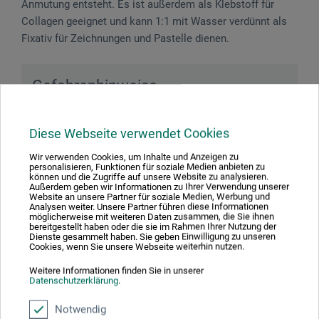
Anmutung entsteht. Es ist außerdem als Klebstoff für
Collagen geeignet und kann 1:1 mit Wasser verdünnt als
Fixativ für Zeichnungen und Pastelle dienen.
Gefahrenhinweise
Enthält 1,2-Benzisothiazol-3(2H)-one, Methyl-2H or
Diese Webseite verwendet Cookies
Methyl-4 (3:1), Mixture of EC NO 220-239-6. Kann
allergische Reaktionen hervorrufen.
Wir verwenden Cookies, um Inhalte und Anzeigen zu
personalisieren, Funktionen für soziale Medien anbieten zu
können und die Zugriffe auf unsere Website zu analysieren.
Außerdem geben wir Informationen zu Ihrer Verwendung unserer
Website an unsere Partner für soziale Medien, Werbung und
Analysen weiter. Unsere Partner führen diese Informationen
möglicherweise mit weiteren Daten zusammen, die Sie ihnen
Produktbewertungen (0)
bereitgestellt haben oder die sie im Rahmen Ihrer Nutzung der
Dienste gesammelt haben. Sie geben Einwilligung zu unseren
Cookies, wenn Sie unsere Webseite weiterhin nutzen.
Weitere Informationen finden Sie in unserer
Schreiben Sie die erste Bewertung zu diesem Produkt
Datenschutzerklärung
.
Notwendig
JETZT PRODUKT BEWERTEN