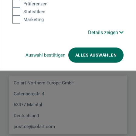
Präferenzen
Statistiken
Marketing
Details zeigen
Hersteller-Kontakt
Auswahl bestätigen
ALLES AUSWÄHLEN
Hier finden Sie die Kontaktdaten des Herstellers zu
diesem Produkt.
Colart Northern Europe GmbH
Gutenbergstr. 4
63477 Maintal
Deutschland
post.de@colart.com