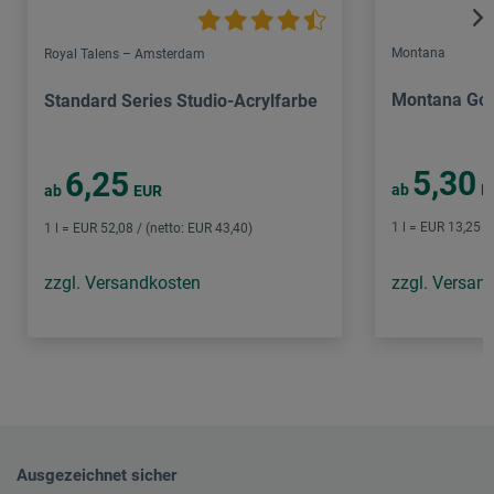
Montana
Royal Talens – Amsterdam
Montana Gol
Standard Series Studio-Acrylfarbe
5,30
6,25
ab
E
ab
EUR
1 l = EUR 13,25 /
1 l = EUR 52,08 / (netto: EUR 43,40)
zzgl. Versandkosten
zzgl. Versan
Ausgezeichnet sicher