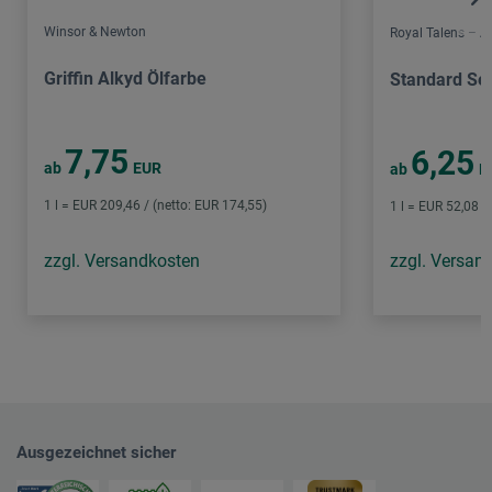
Winsor & Newton
Royal Talens – 
Griffin Alkyd Ölfarbe
Standard Ser
7,75
6,25
ab
EUR
ab
E
1 l = EUR 209,46 / (netto: EUR 174,55)
1 l = EUR 52,08 /
zzgl. Versandkosten
zzgl. Versan
Ausgezeichnet sicher