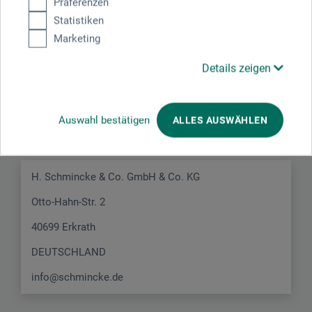
Präferenzen
Statistiken
Marketing
Details zeigen
Hersteller-Kontakt
Auswahl bestätigen
ALLES AUSWÄHLEN
Hier finden Sie die Kontaktdaten des Herstellers zu
diesem Produkt.
H. Schmincke & Co. GmbH & Co. KG
Otto-Hahn-Str. 2
40699 Erkrath
DEUTSCHLAND
info@schmincke.de