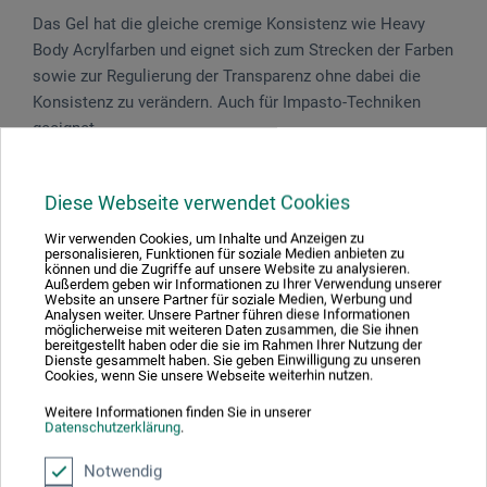
Das Gel hat die gleiche cremige Konsistenz wie Heavy
Body Acrylfarben und eignet sich zum Strecken der Farben
sowie zur Regulierung der Transparenz ohne dabei die
Konsistenz zu verändern. Auch für Impasto-Techniken
geeignet.
Gefahrenhinweise
Diese Webseite verwendet Cookies
Wir verwenden Cookies, um Inhalte und Anzeigen zu
Enthält 1,2-Benzisothiazol-3(2H)-on. Kann allergische
personalisieren, Funktionen für soziale Medien anbieten zu
können und die Zugriffe auf unsere Website zu analysieren.
Reaktionen hervorrufen.
Außerdem geben wir Informationen zu Ihrer Verwendung unserer
Website an unsere Partner für soziale Medien, Werbung und
Analysen weiter. Unsere Partner führen diese Informationen
möglicherweise mit weiteren Daten zusammen, die Sie ihnen
bereitgestellt haben oder die sie im Rahmen Ihrer Nutzung der
Dienste gesammelt haben. Sie geben Einwilligung zu unseren
Cookies, wenn Sie unsere Webseite weiterhin nutzen.
Produktbewertungen (0)
Weitere Informationen finden Sie in unserer
Datenschutzerklärung
.
Schreiben Sie die erste Bewertung zu diesem Produkt
Notwendig