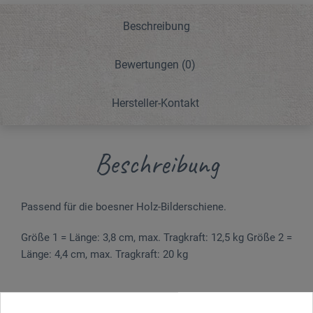
Beschreibung
Bewertungen
(0)
Hersteller-Kontakt
Beschreibung
Passend für die boesner Holz-Bilderschiene.
Größe 1 = Länge: 3,8 cm, max. Tragkraft: 12,5 kg Größe 2 =
Länge: 4,4 cm, max. Tragkraft: 20 kg