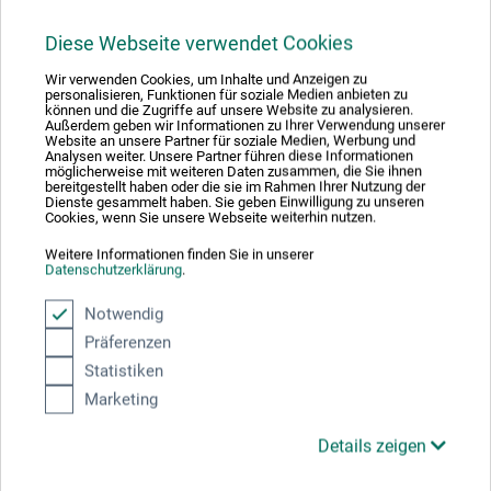
Produktbewertungen (0)
Diese Webseite verwendet Cookies
Wir verwenden Cookies, um Inhalte und Anzeigen zu
Schreiben Sie die erste Bewertung zu diesem Produkt
personalisieren, Funktionen für soziale Medien anbieten zu
können und die Zugriffe auf unsere Website zu analysieren.
Außerdem geben wir Informationen zu Ihrer Verwendung unserer
Website an unsere Partner für soziale Medien, Werbung und
Analysen weiter. Unsere Partner führen diese Informationen
JETZT PRODUKT BEWERTEN
möglicherweise mit weiteren Daten zusammen, die Sie ihnen
bereitgestellt haben oder die sie im Rahmen Ihrer Nutzung der
Dienste gesammelt haben. Sie geben Einwilligung zu unseren
Cookies, wenn Sie unsere Webseite weiterhin nutzen.
Weitere Informationen finden Sie in unserer
Datenschutzerklärung
.
Hersteller-Kontakt
Notwendig
Präferenzen
Statistiken
Hier finden Sie die Kontaktdaten des Herstellers zu
Marketing
diesem Produkt.
Details zeigen
boesner GmbH distribution + logistics