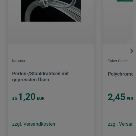
boesner
Faber-Castell
Perlon-/Stahldrahtseil mit
Polychromos 
gepressten Ösen
1,20
2,45
ab
EUR
EUR
zzgl. Versandkosten
zzgl. Versan