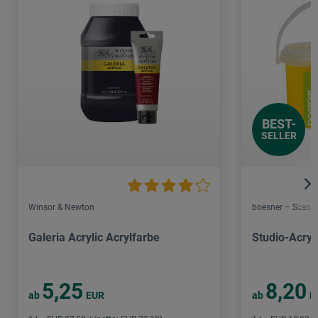
BEST-
SELLER
Winsor & Newton
boesner – Scene 
Galeria Acrylic Acrylfarbe
Studio-Acryl
5,25
8,20
ab
EUR
ab
E