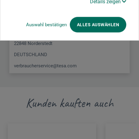
Details zeigen
diesem Produkt.
Global Headquarters - tesa SE
Auswahl bestätigen
ALLES AUSWÄHLEN
Hugo-Kirchberg-Str. 1
22848 Norderstedt
DEUTSCHLAND
verbraucherservice@tesa.com
Kunden kauften auch