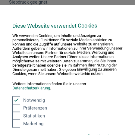
Siebdruck geeignet.
Diese Webseite verwendet Cookies
Produktbewertungen (0)
Wir verwenden Cookies, um Inhalte und Anzeigen zu
personalisieren, Funktionen für soziale Medien anbieten zu
können und die Zugriffe auf unsere Website zu analysieren.
Außerdem geben wir Informationen zu Ihrer Verwendung unserer
Website an unsere Partner für soziale Medien, Werbung und
Schreiben Sie die erste Bewertung zu diesem Produkt
Analysen weiter. Unsere Partner führen diese Informationen
möglicherweise mit weiteren Daten zusammen, die Sie ihnen
bereitgestellt haben oder die sie im Rahmen Ihrer Nutzung der
Dienste gesammelt haben. Sie geben Einwilligung zu unseren
JETZT PRODUKT BEWERTEN
Cookies, wenn Sie unsere Webseite weiterhin nutzen.
Weitere Informationen finden Sie in unserer
Datenschutzerklärung
.
Notwendig
Präferenzen
Hersteller-Kontakt
Statistiken
Marketing
Hier finden Sie die Kontaktdaten des Herstellers zu