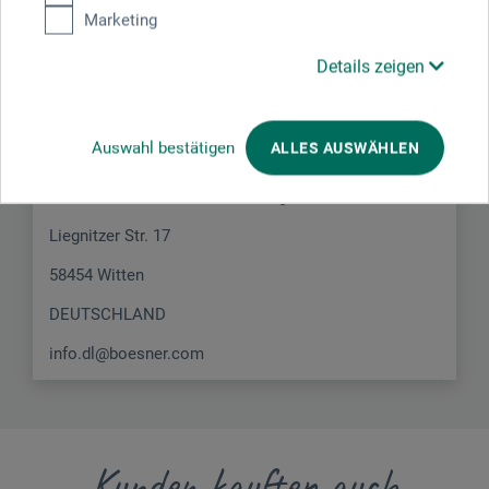
Marketing
Hersteller-Kontakt
Details zeigen
Hier finden Sie die Kontaktdaten des Herstellers zu
diesem Produkt.
Auswahl bestätigen
ALLES AUSWÄHLEN
boesner GmbH distribution + logistics
Liegnitzer Str. 17
58454 Witten
DEUTSCHLAND
info.dl@boesner.com
Kunden kauften auch