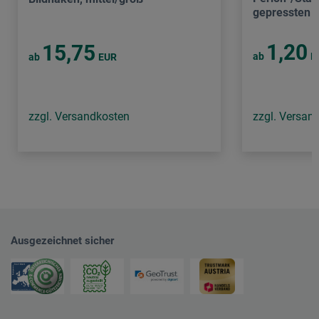
gepressten 
1,20
15,75
ab
E
ab
EUR
zzgl. Versandkosten
zzgl. Versan
Ausgezeichnet sicher