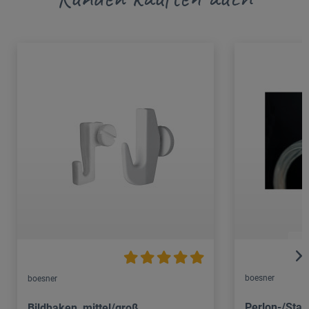
boesner
boesner
Perlon-/Stahl
Bildhaken, mittel/groß