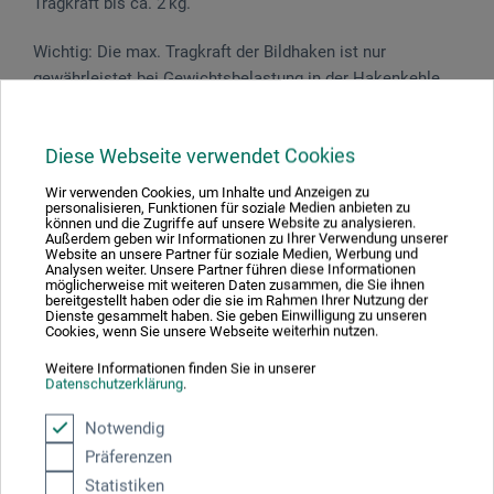
Tragkraft bis ca. 2 kg.
Wichtig: Die max. Tragkraft der Bild­haken ist nur
gewährleistet bei Gewichtsbelastung in der Hakenkehle.
Eine Hebelwirkung auf den vorderen Teil des Hakens ist
zu vermeiden.
Diese Webseite verwendet Cookies
Wir verwenden Cookies, um Inhalte und Anzeigen zu
personalisieren, Funktionen für soziale Medien anbieten zu
können und die Zugriffe auf unsere Website zu analysieren.
Produktbewertungen (0)
Außerdem geben wir Informationen zu Ihrer Verwendung unserer
Website an unsere Partner für soziale Medien, Werbung und
Analysen weiter. Unsere Partner führen diese Informationen
möglicherweise mit weiteren Daten zusammen, die Sie ihnen
bereitgestellt haben oder die sie im Rahmen Ihrer Nutzung der
Dienste gesammelt haben. Sie geben Einwilligung zu unseren
Schreiben Sie die erste Bewertung zu diesem Produkt
Cookies, wenn Sie unsere Webseite weiterhin nutzen.
Weitere Informationen finden Sie in unserer
JETZT PRODUKT BEWERTEN
Datenschutzerklärung
.
Notwendig
Präferenzen
Statistiken