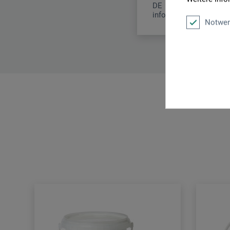
DE
info.dl@boesner.com
Notwen