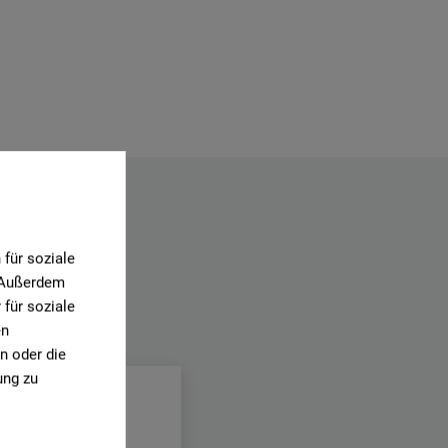
für soziale
. Außerdem
für soziale
en
.
n oder die
ung zu