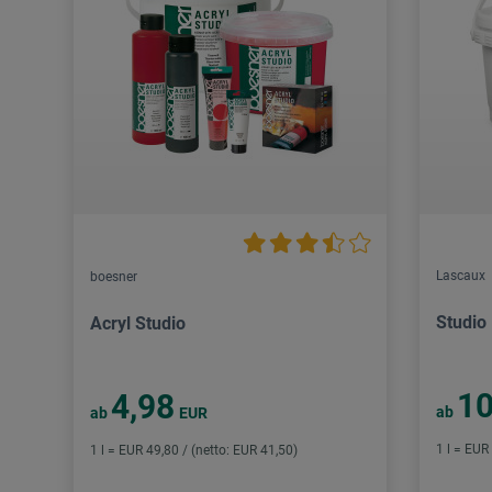
Lascaux
boesner
Studio
Acryl Studio
10
4,98
ab
ab
EUR
1 l = EUR
1 l = EUR 49,80 / (netto: EUR 41,50)