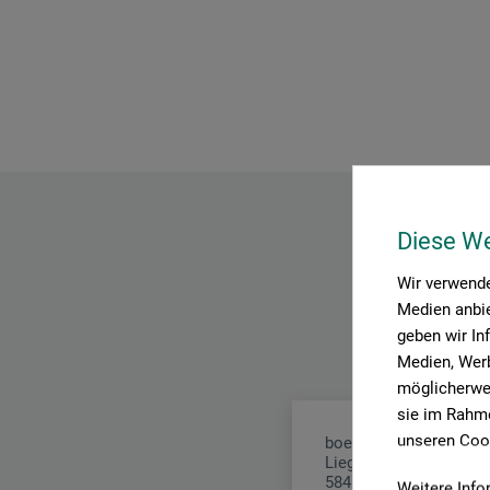
Diese W
Wir verwende
Medien anbie
geben wir In
Medien, Werb
möglicherwei
sie im Rahme
unseren Cook
boesner GmbH distribu
Liegnitzer Str. 17
58454 Witten
Weitere Info