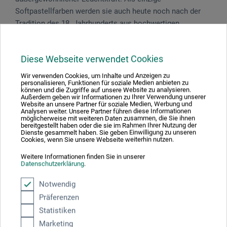
Softpastellfarben werden sie auch heute noch nach der
Tradition des 18. Jahrhunderts aus hochwertigen
Pigmenten und natürlichem Bindemittel hergestellt.
Diese Webseite verwendet Cookies
Wir verwenden Cookies, um Inhalte und Anzeigen zu
personalisieren, Funktionen für soziale Medien anbieten zu
Produktbewertungen (0)
können und die Zugriffe auf unsere Website zu analysieren.
Außerdem geben wir Informationen zu Ihrer Verwendung unserer
Website an unsere Partner für soziale Medien, Werbung und
Analysen weiter. Unsere Partner führen diese Informationen
möglicherweise mit weiteren Daten zusammen, die Sie ihnen
Schreiben Sie die erste Bewertung zu diesem Produkt
bereitgestellt haben oder die sie im Rahmen Ihrer Nutzung der
Dienste gesammelt haben. Sie geben Einwilligung zu unseren
Cookies, wenn Sie unsere Webseite weiterhin nutzen.
JETZT PRODUKT BEWERTEN
Weitere Informationen finden Sie in unserer
Datenschutzerklärung
.
Notwendig
Präferenzen
Statistiken
Marketing