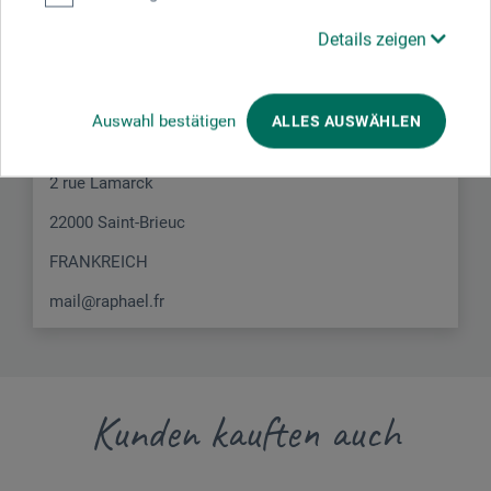
Hersteller-Kontakt
Details zeigen
Hier finden Sie die Kontaktdaten des Herstellers zu
diesem Produkt.
Auswahl bestätigen
ALLES AUSWÄHLEN
MAX SAUER SAS
2 rue Lamarck
22000 Saint-Brieuc
FRANKREICH
mail@raphael.fr
Kunden kauften auch