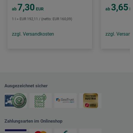
7,30
3,65
ab
EUR
ab
E
1 l = EUR 192,11 / (netto: EUR 160,09)
zzgl. Versandkosten
zzgl. Versan
Ausgezeichnet sicher
Zahlungsarten im Onlineshop