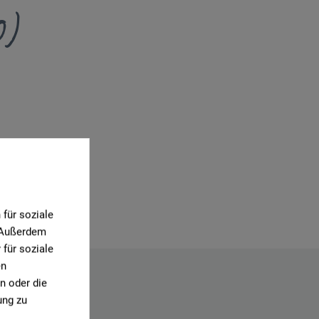
0)
für soziale
. Außerdem
für soziale
en
n oder die
ung zu