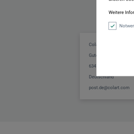
Weitere Info
Notwen
Colart Northern Euro
Gutenbergstr. 4
63477 Maintal
Deutschland
post.de@colart.com