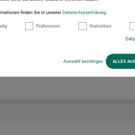
Hersteller-Kontakt
rmationen finden Sie in unserer
Datenschutzerklärung
.
Hier finden Sie die Kontaktdaten des Herstellers zu diesem Produkt
dig
Präferenzen
Statistiken
Deta
pe GmbH
Auswahl bestätigen
ALLES AU