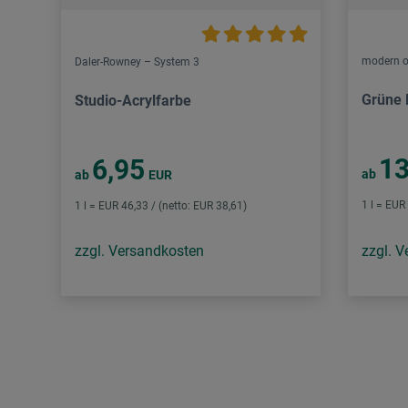
modern o
Daler-Rowney – System 3
Grüne 
Studio-Acrylfarbe
13
6,95
ab
ab
EUR
1 l = EUR
1 l = EUR 46,33 / (netto: EUR 38,61)
zzgl. Versandkosten
zzgl. 