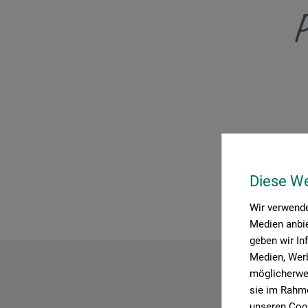
P
Diese W
Wir verwende
Medien anbie
geben wir In
Medien, Werb
möglicherwei
sie im Rahme
unseren Cook