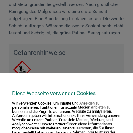
und Metall­gründen hergestellt werden. Nach gründlicher
Reinigung des Malgrundes wird eine erste Schicht
aufgetragen. Eine Stunde lang trocknen lassen. Die zweite
Schicht auftragen. Während die zweite Schicht noch leicht
feucht und klebrig ist, die grüne Patina-Lösung auftragen.
Gefahrenhinweise
Hell: Achtung! Sehr giftig für Wasserorganismen.
Diese Webseite verwendet Cookies
Giftig für Wasserorganismen, mit langfristiger
Wir verwenden Cookies, um Inhalte und Anzeigen zu
Wirkung. Enthält 1,2-Benzisothiazol-3(2H)-one. Kann
personalisieren, Funktionen für soziale Medien anbieten zu
allergische Reaktionen hervorrufen. Dunkel: Achtung!
können und die Zugriffe auf unsere Website zu analysieren.
Außerdem geben wir Informationen zu Ihrer Verwendung unserer
Sehr giftig für Wasserorganismen. Schädlich für
Website an unsere Partner für soziale Medien, Werbung und
Analysen weiter. Unsere Partner führen diese Informationen
Wasserorganismen, mit langfristiger Wirkung. Enthält
möglicherweise mit weiteren Daten zusammen, die Sie ihnen
bereitgestellt haben oder die sie im Rahmen Ihrer Nutzung der
1,2-Benzisothiazol-3(2H)-one. Kann allergische