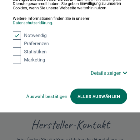
Dienste gesammelt haben. Sie geben Einwilligung zu unseren
Reaktionen hervorrufen.
Cookies, wenn Sie unsere Webseite weiterhin nutzen.
Weitere Informationen finden Sie in unserer
Datenschutzerklärung
.
Notwendig
Produktbewertungen (0)
Präferenzen
Statistiken
Schreiben Sie die erste Bewertung zu diesem Produkt
Marketing
Details zeigen
JETZT PRODUKT BEWERTEN
Auswahl bestätigen
ALLES AUSWÄHLEN
Hersteller-Kontakt
Hier finden Sie die Kontaktdaten des Herstellers zu