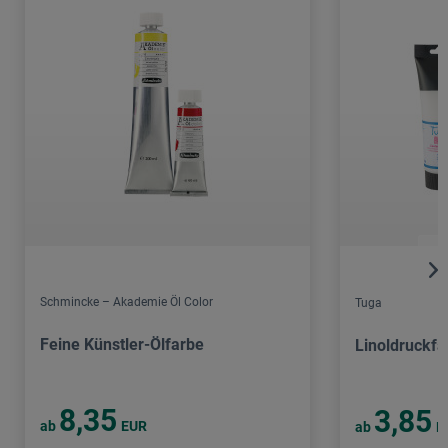
Schmincke – Akademie Öl Color
Tuga
Feine Künstler-Ölfarbe
Linoldruckfa
8,35
3,85
ab
EUR
ab
E