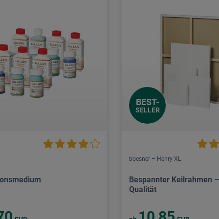
BEST-
SELLER
boesner – Henry XL
ionsmedium
Bespannter Keilrahmen – 
Qualität
70
10,85