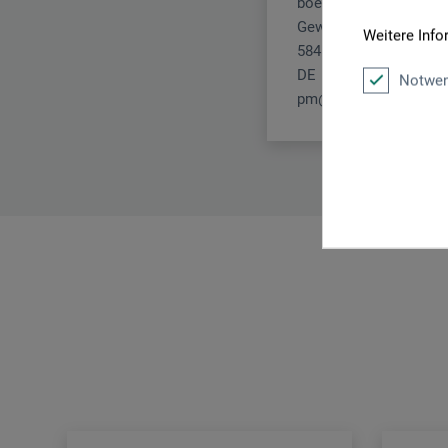
boesner GmbH holding
Gewerkenstr. 2
Weitere Info
58456 Witten
DE
Notwen
pm@boesner.com