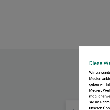
Diese W
Wir verwende
Medien anbie
geben wir In
Medien, Werb
möglicherwei
sie im Rahme
unseren Cook