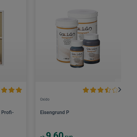
Oxido
Profi-
Eisengrund P
9,60