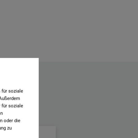
für soziale
. Außerdem
für soziale
en
.
n oder die
ung zu