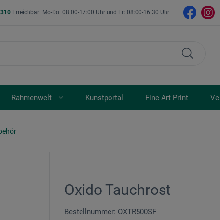
- 310
Erreichbar: Mo-Do: 08:00-17:00 Uhr und Fr: 08:00-16:30 Uhr
Rahmenwelt
Kunstportal
Fine Art Print
Ve
ubehör
Oxido Tauchrost
Bestellnummer: OXTR500SF