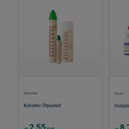
Sennelier
Oxido
Künstler-Ölpastell
Oxidat
2,55
8,