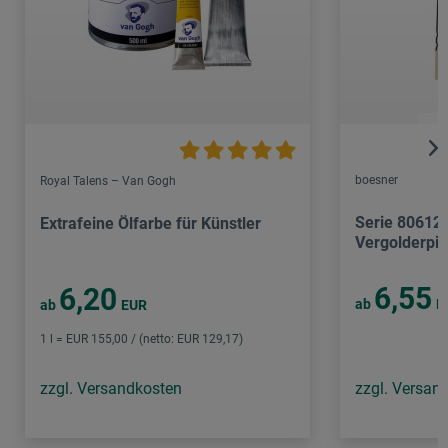
boesner
Royal Talens – Van Gogh
Serie 806121
Extrafeine Ölfarbe für Künstler
Vergolderpin
6,55
6,20
ab
E
ab
EUR
1 l = EUR 155,00 / (netto: EUR 129,17)
zzgl. Versandkosten
zzgl. Versan