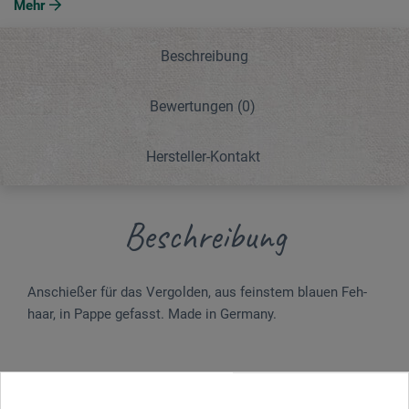
Mehr
Beschreibung
Bewertungen
(0)
Hersteller-Kontakt
Beschreibung
Anschießer für das Vergolden, aus feinstem blauen Feh­
haar, in Pappe gefasst. Made in Germany.