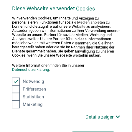
Produktbewertungen (0)
Diese Webseite verwendet Cookies
Wir verwenden Cookies, um Inhalte und Anzeigen zu
Schreiben Sie die erste Bewertung zu diesem Produkt
personalisieren, Funktionen für soziale Medien anbieten zu
können und die Zugriffe auf unsere Website zu analysieren.
Außerdem geben wir Informationen zu Ihrer Verwendung unserer
Website an unsere Partner für soziale Medien, Werbung und
JETZT PRODUKT BEWERTEN
Analysen weiter. Unsere Partner führen diese Informationen
möglicherweise mit weiteren Daten zusammen, die Sie ihnen
bereitgestellt haben oder die sie im Rahmen Ihrer Nutzung der
Dienste gesammelt haben. Sie geben Einwilligung zu unseren
Cookies, wenn Sie unsere Webseite weiterhin nutzen.
Weitere Informationen finden Sie in unserer
Datenschutzerklärung
.
Hersteller-Kontakt
Notwendig
Präferenzen
Hier finden Sie die Kontaktdaten des Herstellers zu
Statistiken
diesem Produkt.
Marketing
Details zeigen
boesner GmbH holding + innovations
Gewerkenstr. 2