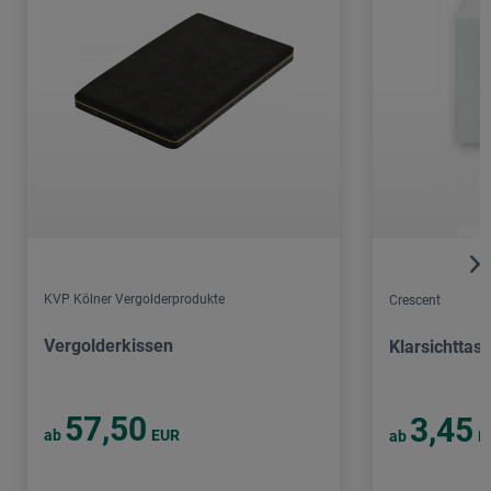
KVP Kölner Vergolderprodukte
Crescent
Vergolderkissen
Klarsichttas
57,50
3,45
ab
EUR
ab
E