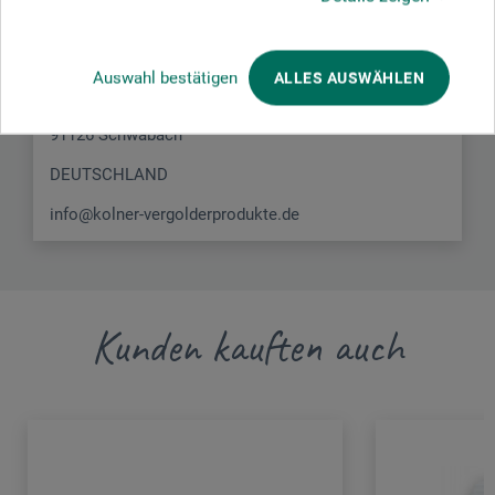
KVP Kölner Vergolderprodukte GmbH
Auswahl bestätigen
ALLES AUSWÄHLEN
Rennmühle 3
91126 Schwabach
DEUTSCHLAND
info@kolner-vergolderprodukte.de
Kunden kauften auch