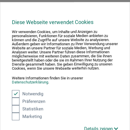
Diese Webseite verwendet Cookies
Produktbewertungen (0)
Wir verwenden Cookies, um Inhalte und Anzeigen zu
personalisieren, Funktionen für soziale Medien anbieten zu
können und die Zugriffe auf unsere Website zu analysieren.
Außerdem geben wir Informationen zu Ihrer Verwendung unserer
Schreiben Sie die erste Bewertung zu diesem Produkt
Website an unsere Partner für soziale Medien, Werbung und
Analysen weiter. Unsere Partner führen diese Informationen
möglicherweise mit weiteren Daten zusammen, die Sie ihnen
bereitgestellt haben oder die sie im Rahmen Ihrer Nutzung der
JETZT PRODUKT BEWERTEN
Dienste gesammelt haben. Sie geben Einwilligung zu unseren
Cookies, wenn Sie unsere Webseite weiterhin nutzen.
Weitere Informationen finden Sie in unserer
Datenschutzerklärung
.
Notwendig
Präferenzen
Hersteller-Kontakt
Statistiken
Marketing
Hier finden Sie die Kontaktdaten des Herstellers zu
diesem Produkt.
Details zeigen