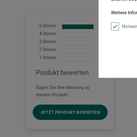
Weitere Info
5 Sterne
1
Notwen
stark
4 Sterne
0
Produkt:
3 Sterne
0
2 Sterne
0
veri
1 Sterne
0
Erwartu
Produkt bewerten
Sagen Sie Ihre Meinung zu
diesem Produkt
JETZT PRODUKT BEWERTEN