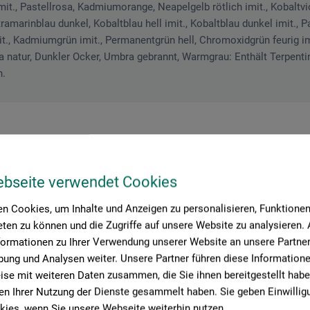
t., Pastellrosa, Kadmiumorange, Neapelgelb rötlich imit., Kobaltviol
tramarinblau dunkel, Kobaltblau hell imit., Kobaltblau dunkel imit., P
it., Kadmiumgrün imit., Permanentgrün hell, Chromoxidgrün feurig imi
a natur, Dunkler Ocker, Umbra gebrannt, Warmgrau: Enthält Terpenti
n.
ebseite verwendet Cookies
roduktbewertungen (
n Cookies, um Inhalte und Anzeigen zu personalisieren, Funktionen 
ten zu können und die Zugriffe auf unsere Website zu analysieren
formationen zu Ihrer Verwendung unserer Website an unsere Partner 
ung und Analysen weiter. Unsere Partner führen diese Information
se mit weiteren Daten zusammen, die Sie ihnen bereitgestellt habe
farbe"
n Ihrer Nutzung der Dienste gesammelt haben. Sie geben Einwillig
ies, wenn Sie unsere Webseite weiterhin nutzen.