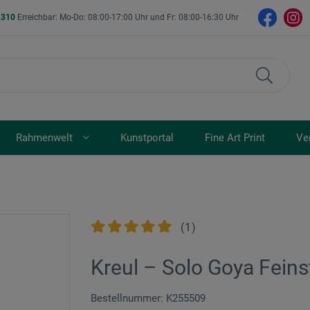
- 310
Erreichbar: Mo-Do: 08:00-17:00 Uhr und Fr: 08:00-16:30 Uhr
Rahmenwelt
Kunstportal
Fine Art Print
Ve
(
1
)
Kreul – Solo Goya Feins
Bestellnummer: K255509