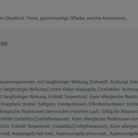
m Überblick: Feine, geschmeidige Ölfarbe, weiche Konsistenz.
ise
Wasserorganismen, mit langfristiger Wirkung.Zinkweiß: Achtung! Sehr 
langfristiger Wirkung.Lichter Ocker blassgelb, Coelinblau: Achtung!
langfristiger Wirkung. Enthält Terpentinöl. Kann allergische Reakt
 Krapplack dunkel, Saftgrün, Vandyckbraun, Elfenbeinschwarz: Enthä
llergische Reaktionen hervorrufen.Violetter Lack: Giftig für Wasse
 Enthält Cobaltbis(2-ethylhexanoat). Kann allergische Reaktionen he
lblich: Enthält Terpentinöl, Cobaltbis(2-ethylhexanoat). Kann allergi
b hell, Neapelgelb hell imit., Kadmiumgelb zitron imit., Kadmiumgelb 