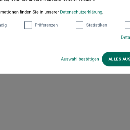
rmationen finden Sie in unserer
Datenschutzerklärung
.
dig
Präferenzen
Statistiken
e Farbe
Deta
 Solo Goya Ölf. 55ml 548 - Vandyckbraun
fizierter Kauf
ngen voll erfüllt
Auswahl bestätigen
ALLES AU