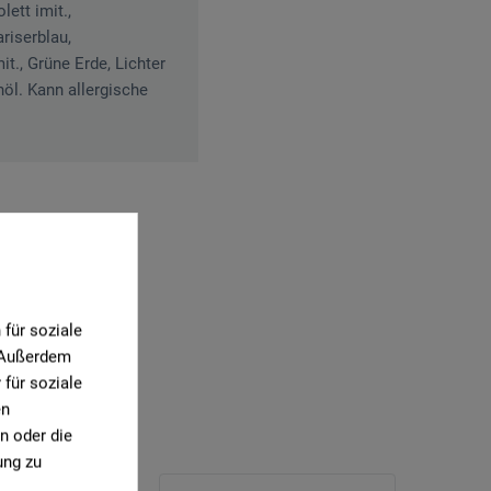
ett imit.,
ariserblau,
t., Grüne Erde, Lichter
nöl. Kann allergische
1)
für soziale
. Außerdem
für soziale
en
n oder die
ung zu