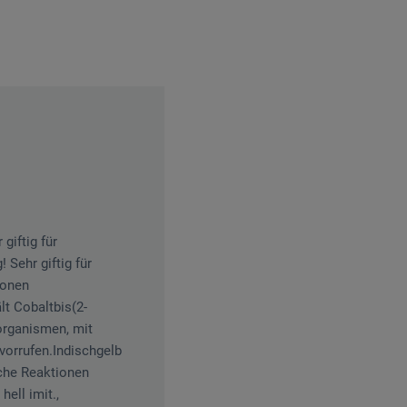
giftig für
 Sehr giftig für
ionen
lt Cobaltbis(2-
rorganismen, mit
rvorrufen.Indischgelb
sche Reaktionen
hell imit.,