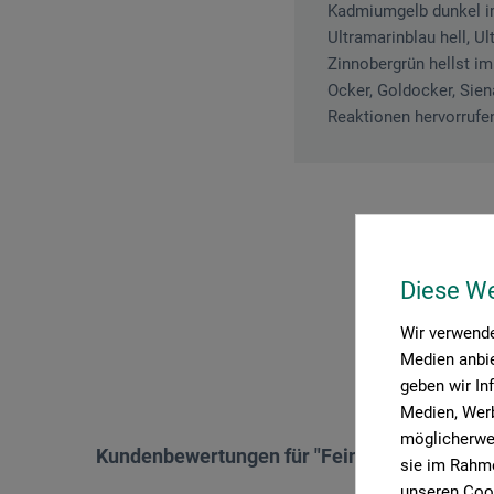
Kadmiumgelb dunkel imi
Ultramarinblau hell, Ul
Zinnobergrün hellst im
Ocker, Goldocker, Sien
Reaktionen hervorrufe
Diese W
P
Wir verwende
Medien anbie
geben wir In
Medien, Werb
möglicherwei
Kundenbewertungen für "Feinste Künstler-Öl
sie im Rahme
unseren Cook