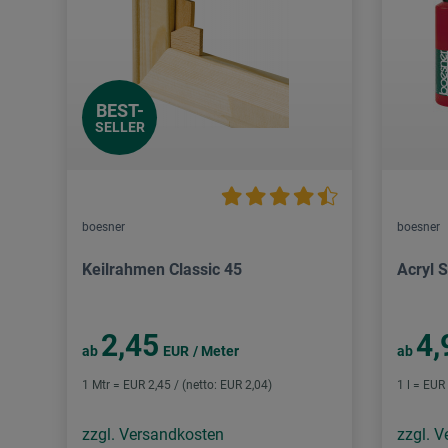
BEST-
SELLER
boesner
boesner
Keilrahmen Classic 45
Acryl S
2,45
4,
ab
EUR
/ Meter
ab
1 Mtr = EUR 2,45 / (netto: EUR 2,04)
1 l = EUR
zzgl. Versandkosten
zzgl. 