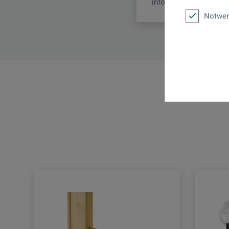
info.dl@boesner.com
Notwen