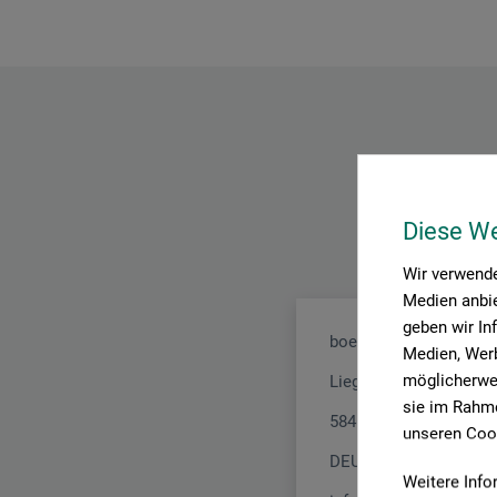
Diese W
Wir verwende
Medien anbie
geben wir In
boesner GmbH distribu
Medien, Werb
möglicherwei
Liegnitzer Str. 17
sie im Rahme
58454 Witten
unseren Cook
DEUTSCHLAND
Weitere Info