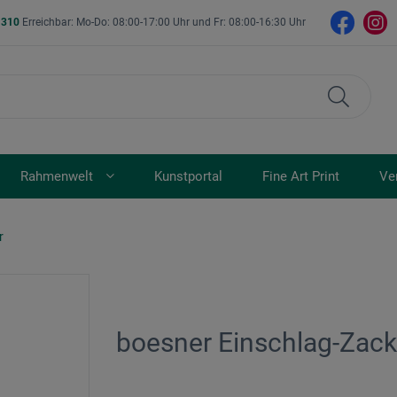
- 310
Erreichbar: Mo-Do: 08:00-17:00 Uhr und Fr: 08:00-16:30 Uhr
Rahmenwelt
Kunstportal
Fine Art Print
Ve
r
boesner Einschlag-Zac