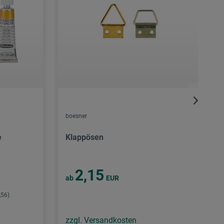
boesner
e
Klappösen
2,15
ab
EUR
,56)
zzgl. Versandkosten