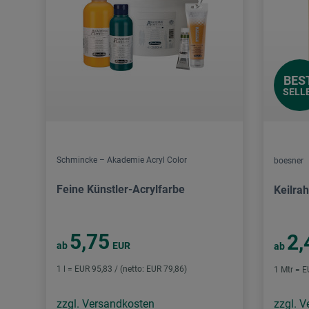
BES
SELL
Schmincke – Akademie Acryl Color
boesner
Feine Künstler-Acrylfarbe
Keilra
5,75
2,
ab
EUR
ab
1 l = EUR 95,83 / (netto: EUR 79,86)
1 Mtr = E
zzgl. Versandkosten
zzgl. 