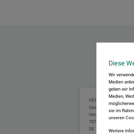
Diese W
Wir verwende
Medien anbie
geben wir In
Medien, Werb
HERMA GmbH
möglicherwei
Geschäftsbereich Etik
sie im Rahme
Heinrich-Hermann-Str.
unseren Cook
70794 Filderstadt
DE
Weitere Info