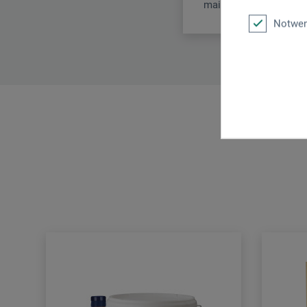
mail@herma.de
Notwen