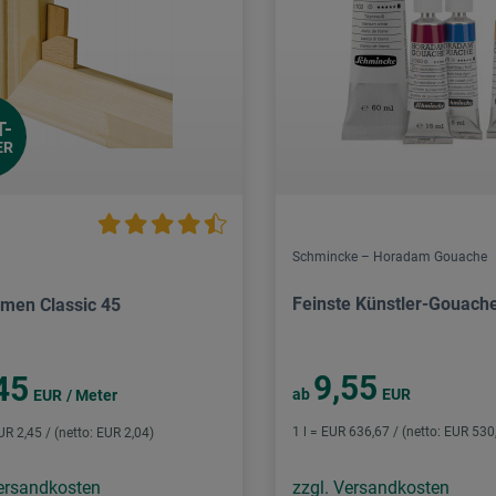
T-
ER
Schmincke – Horadam Gouache
Feinste Künstler-Gouach
hmen Classic 45
9,55
45
ab
EUR
EUR
/ Meter
1 l = EUR 636,67 / (netto: EUR 530
UR 2,45 / (netto: EUR 2,04)
Versandkosten
zzgl. Versandkosten