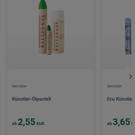
Sennelier
Sennelier
Künstler-Ölpastell
Ecu Künstler
2,55
3,65
ab
EUR
ab
E