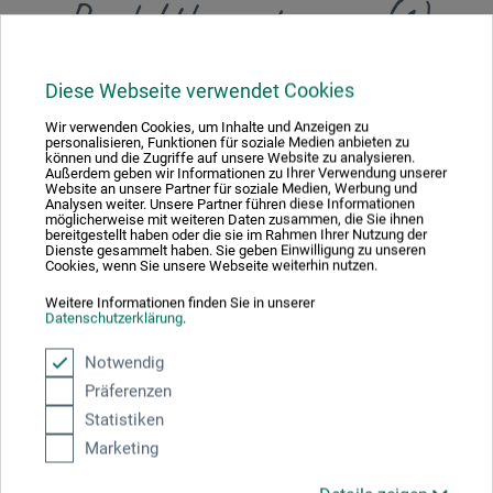
Produktbewertungen (1)
Diese Webseite verwendet Cookies
Kundenbewertungen für "Astra Schellack, flüssig"
Wir verwenden Cookies, um Inhalte und Anzeigen zu
Sortierung:
personalisieren, Funktionen für soziale Medien anbieten zu
können und die Zugriffe auf unsere Website zu analysieren.
Außerdem geben wir Informationen zu Ihrer Verwendung unserer
Website an unsere Partner für soziale Medien, Werbung und
Analysen weiter. Unsere Partner führen diese Informationen
möglicherweise mit weiteren Daten zusammen, die Sie ihnen
5 Sterne
1
bereitgestellt haben oder die sie im Rahmen Ihrer Nutzung der
Dienste gesammelt haben. Sie geben Einwilligung zu unseren
4 Sterne
0
Cookies, wenn Sie unsere Webseite weiterhin nutzen.
3 Sterne
0
Weitere Informationen finden Sie in unserer
2 Sterne
0
Datenschutzerklärung
.
1 Sterne
0
Notwendig
Produkt bewerten
Präferenzen
Statistiken
Sagen Sie Ihre Meinung zu diesem Produkt
Marketing