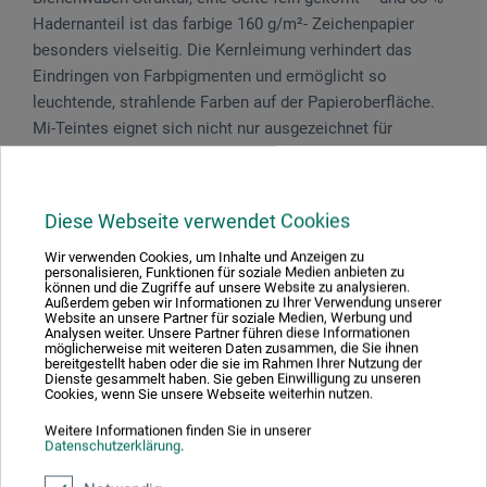
Hadernanteil ist das farbige 160 g/m²- Zeichenpapier
besonders vielseitig. Die Kernleimung verhindert das
Eindringen von Farbpigmenten und ermöglicht so
leuchtende, strahlende Farben auf der Papieroberfläche.
Mi-Teintes eignet sich nicht nur ausgezeichnet für
Pastelle, Kohle, Kreide, Rötel sondern bedingt auch für
Gouache, Aquarell, Acryl und Siebdruck. Das Papier ist
ISO 9706-konform, säurefrei und ideal alterungsbeständig.
Diese Webseite verwendet Cookies
Dank seiner Färbung in der Masse ist es ebenfalls eine
ausgezeichnete Wahl für verschiedenste Anwendungen
Wir verwenden Cookies, um Inhalte und Anzeigen zu
personalisieren, Funktionen für soziale Medien anbieten zu
wie Schneiden, Kleben, Falten, Origami, Collagen,
können und die Zugriffe auf unsere Website zu analysieren.
Außerdem geben wir Informationen zu Ihrer Verwendung unserer
Stempeln, Prägen usw.
Website an unsere Partner für soziale Medien, Werbung und
Analysen weiter. Unsere Partner führen diese Informationen
möglicherweise mit weiteren Daten zusammen, die Sie ihnen
bereitgestellt haben oder die sie im Rahmen Ihrer Nutzung der
Dienste gesammelt haben. Sie geben Einwilligung zu unseren
Cookies, wenn Sie unsere Webseite weiterhin nutzen.
Produktbewertungen (0)
Weitere Informationen finden Sie in unserer
Datenschutzerklärung
.