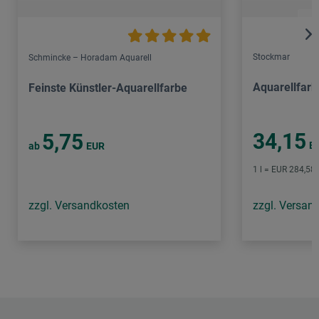
Stockmar
Schmincke – Horadam Aquarell
Aquarellfarb
Feinste Künstler-Aquarellfarbe
34,15
5,75
E
ab
EUR
1 l = EUR 284,58 
zzgl. Versandkosten
zzgl. Versan