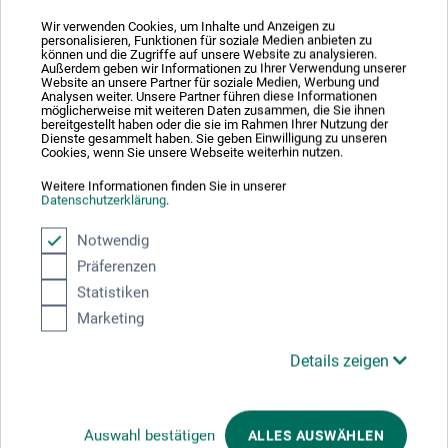
Produktbewertungen (0)
Wir verwenden Cookies, um Inhalte und Anzeigen zu
personalisieren, Funktionen für soziale Medien anbieten zu
können und die Zugriffe auf unsere Website zu analysieren.
Schreiben Sie die erste Bewertung zu diesem Produkt
Außerdem geben wir Informationen zu Ihrer Verwendung unserer
Website an unsere Partner für soziale Medien, Werbung und
Analysen weiter. Unsere Partner führen diese Informationen
möglicherweise mit weiteren Daten zusammen, die Sie ihnen
JETZT PRODUKT BEWERTEN
bereitgestellt haben oder die sie im Rahmen Ihrer Nutzung der
Dienste gesammelt haben. Sie geben Einwilligung zu unseren
Cookies, wenn Sie unsere Webseite weiterhin nutzen.
Weitere Informationen finden Sie in unserer
Datenschutzerklärung
.
Notwendig
Hersteller-Kontakt
Präferenzen
Statistiken
Marketing
Hier finden Sie die Kontaktdaten des Herstellers zu
diesem Produkt.
Details zeigen
boesner GmbH distribution + logistics
Liegnitzer Str. 17
Auswahl bestätigen
ALLES AUSWÄHLEN
58454 Witten