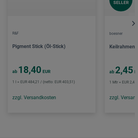
SELLER
R&F
boesner
Pigment Stick (Öl-Stick)
Keilrahmen C
18,40
2,45
ab
EUR
ab
E
1 l = EUR 484,21 / (netto: EUR 403,51)
1 Mtr = EUR 2,45 
zzgl. Versandkosten
zzgl. Versan