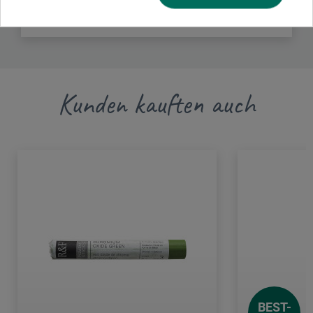
DE
info.dl@boesner.com
Kunden kauften auch
BEST-