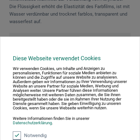
Die Flüssigkeit erhöht die Elastizität des Farbfilms, ist mit
Wasser verdünnbar und trocknet farblos, transparent und
wasserfest auf.
Gefahrenhinweise
Enthält 1,2-Benzisothiazol-3(2H)-on, Gemisch aus: 5-
Diese Webseite verwendet Cookies
Chlor-2-methyl-2H-isothiazol-3-on [EG nr. 247-500-7]
Wir verwenden Cookies, um Inhalte und Anzeigen zu
und 2-Methyl-2H-isothiazol-3-on [EG nr. 220-239-6]
personalisieren, Funktionen für soziale Medien anbieten zu
können und die Zugriffe auf unsere Website zu analysieren.
(3:1). Kann allergische Reaktionen hervorrufen.
Außerdem geben wir Informationen zu Ihrer Verwendung unserer
Website an unsere Partner für soziale Medien, Werbung und
Analysen weiter. Unsere Partner führen diese Informationen
möglicherweise mit weiteren Daten zusammen, die Sie ihnen
bereitgestellt haben oder die sie im Rahmen Ihrer Nutzung der
Dienste gesammelt haben. Sie geben Einwilligung zu unseren
Cookies, wenn Sie unsere Webseite weiterhin nutzen.
Produktbewertungen (0)
Weitere Informationen finden Sie in unserer
Datenschutzerklärung
.
Schreiben Sie die erste Bewertung zu diesem Produkt
Notwendig