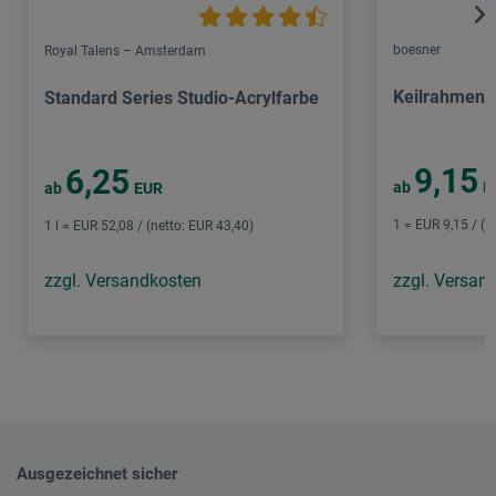
boesner
Royal Talens – Amsterdam
Keilrahmen 
Standard Series Studio-Acrylfarbe
9,15
6,25
ab
E
ab
EUR
1 = EUR 9,15 / (n
1 l = EUR 52,08 / (netto: EUR 43,40)
zzgl. Versandkosten
zzgl. Versan
Ausgezeichnet sicher