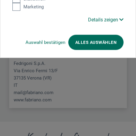
Marketing
Hersteller-Kontakt
Details zeigen
Hier finden Sie die Kontaktdaten des Herstellers zu
Auswahl bestätigen
ALLES AUSWÄHLEN
diesem Produkt.
Fedrigoni S.p.A.
Via Enrico Fermi 13/F
37135 Verona (VR)
IT
mail@fabriano.com
www.fabriano.com