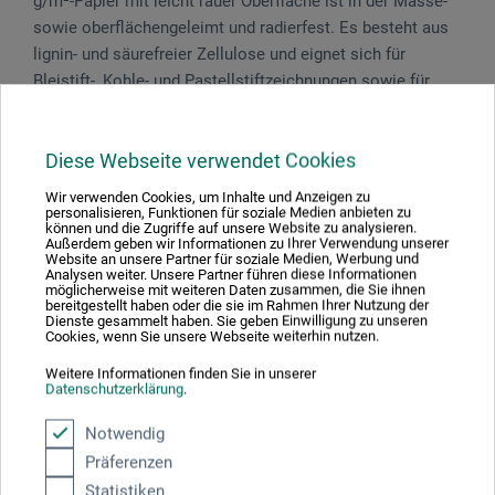
g/m²-Papier mit leicht rauer Oberfläche ist in der Masse-
sowie oberflächengeleimt und radierfest. Es besteht aus
lignin- und säurefreier Zellulose und eignet sich für
Bleistift-, Kohle- und Pastellstiftzeichnungen sowie für
Gouache- und Temperamalerei. Das Cover-Design ist von
den Mosaiken des Viertels San Marco in Venedig
Diese Webseite verwendet Cookies
inspiriert. FSC-zertifiziert, verfügbar in 3 Formaten.
Wir verwenden Cookies, um Inhalte und Anzeigen zu
personalisieren, Funktionen für soziale Medien anbieten zu
können und die Zugriffe auf unsere Website zu analysieren.
Außerdem geben wir Informationen zu Ihrer Verwendung unserer
Website an unsere Partner für soziale Medien, Werbung und
Produktbewertungen (0)
Analysen weiter. Unsere Partner führen diese Informationen
möglicherweise mit weiteren Daten zusammen, die Sie ihnen
bereitgestellt haben oder die sie im Rahmen Ihrer Nutzung der
Dienste gesammelt haben. Sie geben Einwilligung zu unseren
Cookies, wenn Sie unsere Webseite weiterhin nutzen.
Schreiben Sie die erste Bewertung zu diesem Produkt
Weitere Informationen finden Sie in unserer
Datenschutzerklärung
.
JETZT PRODUKT BEWERTEN
Notwendig
Präferenzen
Statistiken