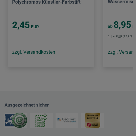
Wassermisch
Polychromos Künstler-Farbstift
8,95
2,45
ab
E
EUR
1 l = EUR 223,75 
zzgl. Versandkosten
zzgl. Versan
Ausgezeichnet sicher