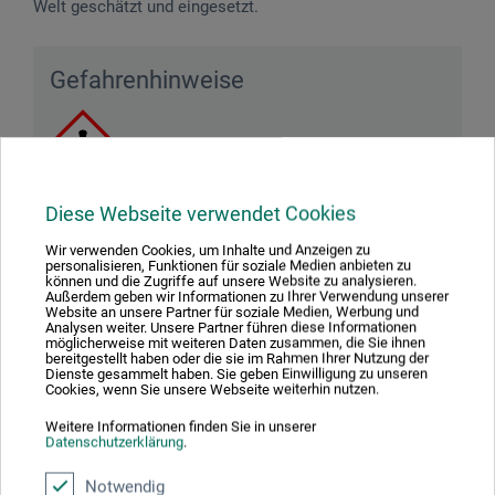
Welt geschätzt und eingesetzt.
Gefahrenhinweise
Diese Webseite verwendet Cookies
Achtung! Verursacht schwere Augenreizung. Enthält
Reaktionsmasse aus 5-Chlor-2-Methyl-2H-iosthiazol-
Wir verwenden Cookies, um Inhalte und Anzeigen zu
personalisieren, Funktionen für soziale Medien anbieten zu
3-on und 2-Methyl-2H-isothiazol-3-on (3:1). Kann
können und die Zugriffe auf unsere Website zu analysieren.
Außerdem geben wir Informationen zu Ihrer Verwendung unserer
allergische Reaktionen hervorrufen.
Website an unsere Partner für soziale Medien, Werbung und
Analysen weiter. Unsere Partner führen diese Informationen
möglicherweise mit weiteren Daten zusammen, die Sie ihnen
bereitgestellt haben oder die sie im Rahmen Ihrer Nutzung der
Dienste gesammelt haben. Sie geben Einwilligung zu unseren
Cookies, wenn Sie unsere Webseite weiterhin nutzen.
Produktbewertungen (0)
Weitere Informationen finden Sie in unserer
Datenschutzerklärung
.
Schreiben Sie die erste Bewertung zu diesem Produkt
Notwendig