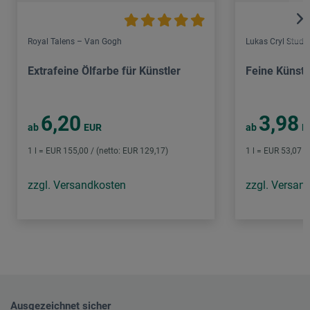
Royal Talens – Van Gogh
Lukas Cryl Studi
Extrafeine Ölfarbe für Künstler
Feine Künstl
6,20
3,98
ab
EUR
ab
E
1 l = EUR 155,00 / (netto: EUR 129,17)
1 l = EUR 53,07 /
zzgl. Versandkosten
zzgl. Versan
Ausgezeichnet sicher