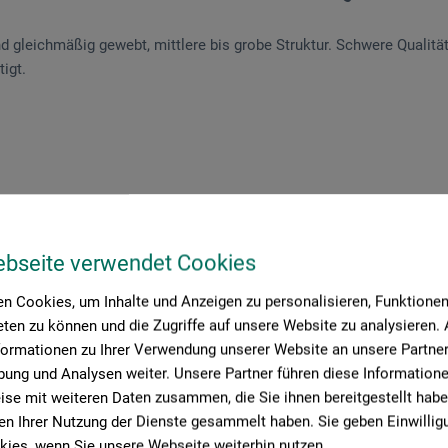
nd gleichmäßig gewebt, mittlere bis grobe Struktur. Schwere Qualitä
tigt.
roduktbewertungen (
ebseite verwendet Cookies
n Cookies, um Inhalte und Anzeigen zu personalisieren, Funktionen 
ten zu können und die Zugriffe auf unsere Website zu analysieren
formationen zu Ihrer Verwendung unserer Website an unsere Partner 
Schreiben Sie die erste Bewertung zu diesem Produkt
ung und Analysen weiter. Unsere Partner führen diese Information
se mit weiteren Daten zusammen, die Sie ihnen bereitgestellt habe
JETZT PRODUKT BEWERTEN
n Ihrer Nutzung der Dienste gesammelt haben. Sie geben Einwillig
ies, wenn Sie unsere Webseite weiterhin nutzen.