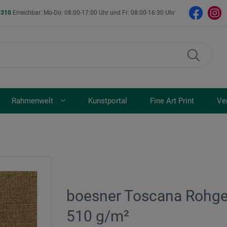
- 310
Erreichbar: Mo-Do: 08:00-17:00 Uhr und Fr: 08:00-16:30 Uhr
Rahmenwelt
Kunstportal
Fine Art Print
Ve
boesner Toscana Rohge
510 g/m²