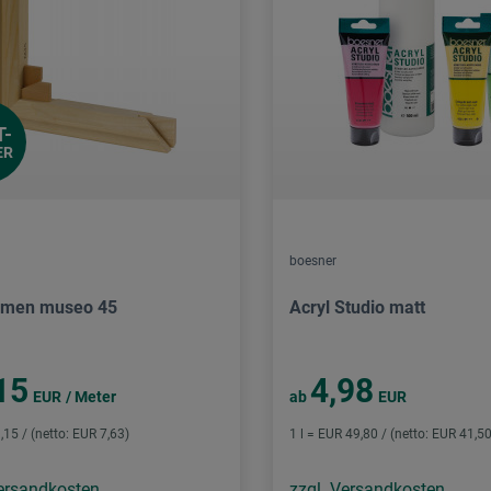
T-
ER
boesner
hmen museo 45
Acryl Studio matt
15
4,98
EUR
/ Meter
ab
EUR
,15 / (netto: EUR 7,63)
1 l = EUR 49,80 / (netto: EUR 41,50
Versandkosten
zzgl. Versandkosten