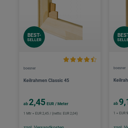
BEST-
BES
SELLER
SELL
boesner
boesner
Keilra
Keilrahmen Classic 45
9,
2,45
ab
ab
EUR
/ Meter
1 = EUR 9
1 Mtr = EUR 2,45 / (netto: EUR 2,04)
zzgl. Versandkosten
zzgl. 