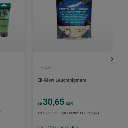
Etter Art
Eli-Glow Leuchtpigment
30,65
ab
EUR
)
1 Kg = EUR 306,50 / (netto: EUR 255,42)
zzgl. Versandkosten