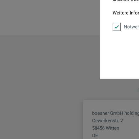
Weitere Info
Notwen
boesner GmbH holding
Gewerkenstr. 2
58456 Witten
DE