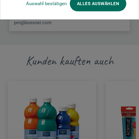
Gewerkenstr. 2
Auswahl bestätigen
ALLES AUSWÄHLEN
58456 Witten
DE
pm@boesner.com
Kunden kauften auch