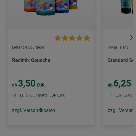
Lefranc & Bourgeois
Royal Talens – 
Redimix Gouache
Standard Ser
3,50
6,25
ab
EUR
ab
E
1 l = EUR 7,00 / (netto: EUR 5,83)
1 l = EUR 52,08 /
zzgl. Versandkosten
zzgl. Versan