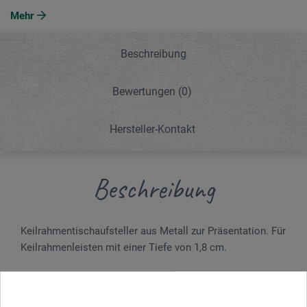
Mehr
Beschreibung
Bewertungen
(0)
Hersteller-Kontakt
Beschreibung
Keilrahmentischaufsteller aus Metall zur Präsentation. Für
Keilrahmenleisten mit einer Tiefe von 1,8 cm.