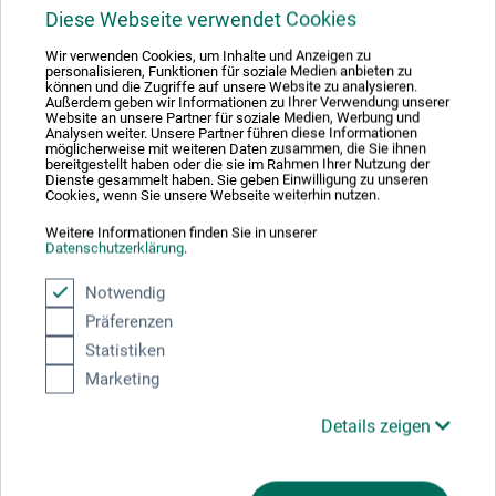
Produktbewertungen (0)
Diese Webseite verwendet Cookies
Wir verwenden Cookies, um Inhalte und Anzeigen zu
personalisieren, Funktionen für soziale Medien anbieten zu
können und die Zugriffe auf unsere Website zu analysieren.
Schreiben Sie die erste Bewertung zu diesem Produkt
Außerdem geben wir Informationen zu Ihrer Verwendung unserer
Website an unsere Partner für soziale Medien, Werbung und
Analysen weiter. Unsere Partner führen diese Informationen
möglicherweise mit weiteren Daten zusammen, die Sie ihnen
JETZT PRODUKT BEWERTEN
bereitgestellt haben oder die sie im Rahmen Ihrer Nutzung der
Dienste gesammelt haben. Sie geben Einwilligung zu unseren
Cookies, wenn Sie unsere Webseite weiterhin nutzen.
Weitere Informationen finden Sie in unserer
Datenschutzerklärung
.
Notwendig
Hersteller-Kontakt
Präferenzen
Statistiken
Hier finden Sie die Kontaktdaten des Herstellers zu
Marketing
diesem Produkt.
Details zeigen
boesner GmbH holding + innovations