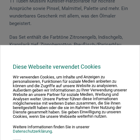
11 Tuben Mussini Künstler-Harzölfarbe für höchste
Ansprüche sowie Pinsel, Malmittel, Palette und mehr. Ein
wunderbares Geschenk mit allem, was den Ölmaler
begeistert.
Das Set enthält die Farbtöne Zitronengelb, Indischgelb,
Krapplack tief, Zinnoberrotton, Preußisch-/Pariserblau,
Ultramarinblau hell, Saftgrün, Lichter Ocker Attisch, Umbra
gebrannt natur und Elfenbeinschwarz in 35 ml-Tuben, eine
Diese Webseite verwendet Cookies
150 ml-Tube Titan-Deckweiß sowie Zeichenkohle, 2
Pinsel, Leinöl-Standöl (60 ml-Flasche) und eine
Wir verwenden Cookies, um Inhalte und Anzeigen zu
personalisieren, Funktionen für soziale Medien anbieten zu
Malpalette.
können und die Zugriffe auf unsere Website zu analysieren.
Außerdem geben wir Informationen zu Ihrer Verwendung unserer
Website an unsere Partner für soziale Medien, Werbung und
Analysen weiter. Unsere Partner führen diese Informationen
möglicherweise mit weiteren Daten zusammen, die Sie ihnen
bereitgestellt haben oder die sie im Rahmen Ihrer Nutzung der
Dienste gesammelt haben. Sie geben Einwilligung zu unseren
Produktbewertungen (0)
Cookies, wenn Sie unsere Webseite weiterhin nutzen.
Weitere Informationen finden Sie in unserer
Datenschutzerklärung
.
Schreiben Sie die erste Bewertung zu diesem Produkt