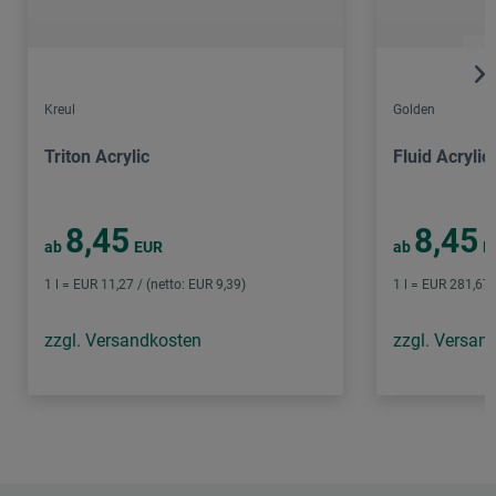
Kreul
Golden
Triton Acrylic
Fluid Acrylic
8,45
8,45
ab
EUR
ab
E
1 l = EUR 11,27 / (netto: EUR 9,39)
1 l = EUR 281,67 
zzgl. Versandkosten
zzgl. Versan