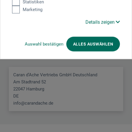
Statistiken
Marketing
Details zeigen
Hersteller-Kontakt
Auswahl bestätigen
ALLES AUSWÄHLEN
Hier finden Sie die Kontaktdaten des Herstellers zu
diesem Produkt.
Caran d’Ache Vertriebs GmbH Deutschland
Am Stadtrand 52
22047 Hamburg
DE
info@carandache.de