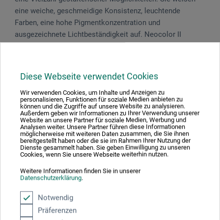
eine weiche, geschmeidige Konsistenz, leuchtende
Farben, eine hohe Pigmentkonzentration und
ausgezeichnete Lichtbeständigkeit auf. Neocolor II
Watersoluble ist sparsam im Gebrauch und für Trocken-
und Nasstechniken (Aquarelltechnik, Lavieren,
Schabtechnik etc.) auf allen Materialien anwendbar. Auch
Diese Webseite verwendet Cookies
für Leuchttafeln geeignet. Entspricht der Norm ASTM
D4236. Länge ca. 10 cm, Ø ca. 8,6 mm.
Wir verwenden Cookies, um Inhalte und Anzeigen zu
personalisieren, Funktionen für soziale Medien anbieten zu
können und die Zugriffe auf unsere Website zu analysieren.
Außerdem geben wir Informationen zu Ihrer Verwendung unserer
Website an unsere Partner für soziale Medien, Werbung und
Analysen weiter. Unsere Partner führen diese Informationen
möglicherweise mit weiteren Daten zusammen, die Sie ihnen
Produktbewertungen (0)
bereitgestellt haben oder die sie im Rahmen Ihrer Nutzung der
Dienste gesammelt haben. Sie geben Einwilligung zu unseren
Cookies, wenn Sie unsere Webseite weiterhin nutzen.
Weitere Informationen finden Sie in unserer
Schreiben Sie die erste Bewertung zu diesem Produkt
Datenschutzerklärung
.
Notwendig
JETZT PRODUKT BEWERTEN
Präferenzen