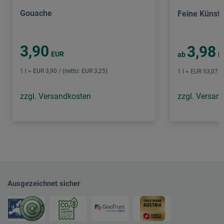
Gouache
Feine Künstl
3,90
3,98
EUR
ab
E
1 l = EUR 3,90 / (netto: EUR 3,25)
1 l = EUR 53,07 /
zzgl. Versandkosten
zzgl. Versan
Ausgezeichnet sicher