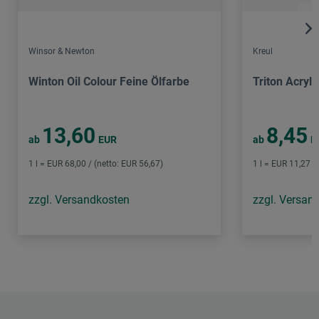
Winsor & Newton
Kreul
Winton Oil Colour Feine Ölfarbe
Triton Acryli
13,60
8,45
ab
EUR
ab
E
1 l = EUR 68,00 / (netto: EUR 56,67)
1 l = EUR 11,27 /
zzgl. Versandkosten
zzgl. Versan