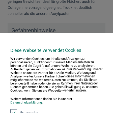
geringen Gewichtes ideal für große Flächen; auch für
Collagen hervorragend geeignet. Trocknet deutlich
schneller als die anderen Acrylpasten.
Gefahrenhinweise
Enthält Biozidprodukte. Enthält 1,2-Benzisothiazol-
3(2H)-on, 5-Chloro-2-methyl-4-isothiazol-3-on, 2-
Diese Webseite verwendet Cookies
Methyl-2H-isothiazol-3-on, 2-Octyl-2H-isothiazol-3-on,
Wir verwenden Cookies, um Inhalte und Anzeigen zu
Bronopol. Kann allergische Reaktionen hervorrufen.
personalisieren, Funktionen für soziale Medien anbieten zu
können und die Zugriffe auf unsere Website zu analysieren.
Außerdem geben wir Informationen zu Ihrer Verwendung unserer
Website an unsere Partner für soziale Medien, Werbung und
Analysen weiter. Unsere Partner führen diese Informationen
möglicherweise mit weiteren Daten zusammen, die Sie ihnen
bereitgestellt haben oder die sie im Rahmen Ihrer Nutzung der
Produktbewertungen (0)
Dienste gesammelt haben. Sie geben Einwilligung zu unseren
Cookies, wenn Sie unsere Webseite weiterhin nutzen.
Weitere Informationen finden Sie in unserer
Schreiben Sie die erste Bewertung zu diesem Produkt
Datenschutzerklärung
.
Notwendig