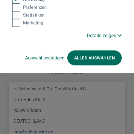
JETZT PRODUKT BEWERTEN
Präferenzen
Statistiken
Marketing
Details zeigen
Hersteller-Kontakt
Auswahl bestätigen
ALLES AUSWÄHLEN
Hier finden Sie die Kontaktdaten des Herstellers zu
diesem Produkt.
H. Schmincke & Co. GmbH & Co. KG
Otto-Hahn-Str. 2
40699 Erkrath
DEUTSCHLAND
info@schmincke.de