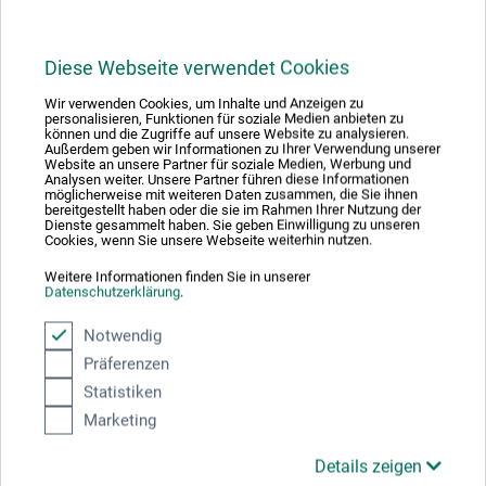
Naturtransparentes, säurefreies, doppelt spezialgeleimtes
Papier aus Zellstoff mit glatter, harter Oberfläche, hoher
Reißfestigkeit und optimaler Licht- und
Diese Webseite verwendet Cookies
Alterungsbeständigkeit. Die gute Lichtdurchlässigkeit
Wir verwenden Cookies, um Inhalte und Anzeigen zu
macht das Transparentpapier vielseitig verwendbar. Erste
personalisieren, Funktionen für soziale Medien anbieten zu
Ideen, Entwürfe oder Vorplanungen können festgehalten
können und die Zugriffe auf unsere Website zu analysieren.
Außerdem geben wir Informationen zu Ihrer Verwendung unserer
und schnell und präzise umgesetzt werden. Das dünne
Website an unsere Partner für soziale Medien, Werbung und
Analysen weiter. Unsere Partner führen diese Informationen
Papier eignet sich auch zum Durchpausen sowie für
möglicherweise mit weiteren Daten zusammen, die Sie ihnen
Arbeiten mit Kohle-, Grafit- und Farbstiften, Tinten und
bereitgestellt haben oder die sie im Rahmen Ihrer Nutzung der
Dienste gesammelt haben. Sie geben Einwilligung zu unseren
Tuschen. Bei Tuschearbeiten erzielt man gute
Cookies, wenn Sie unsere Webseite weiterhin nutzen.
Schwärzung, kurze Trockenzeiten und exakte Einhaltung
Weitere Informationen finden Sie in unserer
der Strichstärke. Grafit hinterlässt klare Striche, auch bei
Datenschutzerklärung
.
harten Minen. Auch nach mehrmaligen Korrekturen kann
Notwendig
das Papier einwandfrei erneut bezeichnet werden und
Präferenzen
beweist gute Kopierfähigkeit. Ein weiterer Vorzug des
stabilen aber leichten Materials ist, dass man es als
Statistiken
Schutzpapier für Kunstwerke und Fotografien verwenden
Marketing
kann. Hergestellt in Deutschland.
Details zeigen