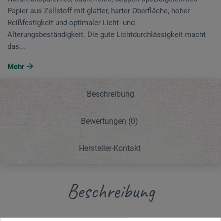
Papier aus Zellstoff mit glatter, harter Oberfläche, hoher
Reißfestigkeit und optimaler Licht- und
Alterungsbeständigkeit. Die gute Lichtdurchlässigkeit macht
das...
Mehr
Beschreibung
Bewertungen
(0)
Hersteller-Kontakt
Beschreibung