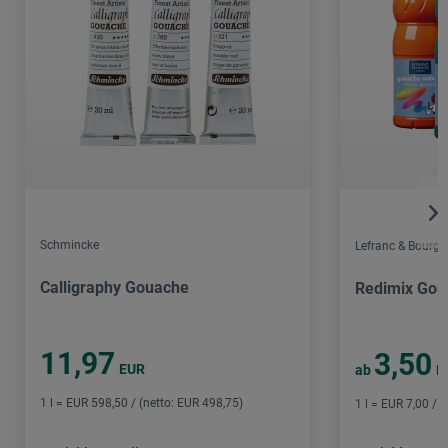
Schmincke
Lefranc & Bourge
Calligraphy Gouache
Redimix Gou
11,97
3,50
EUR
ab
E
1 l = EUR 598,50 / (netto: EUR 498,75)
1 l = EUR 7,00 / (