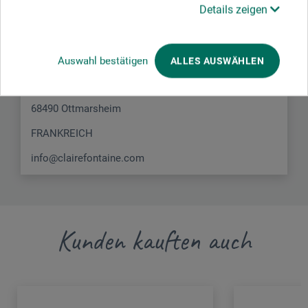
Hier finden Sie die Kontaktdaten des Herstellers zu
Details zeigen
diesem Produkt.
Clairefontaine Rhodia
Auswahl bestätigen
ALLES AUSWÄHLEN
RD 52
68490 Ottmarsheim
FRANKREICH
info@clairefontaine.com
Kunden kauften auch