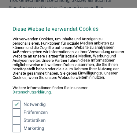
Trockentechniken (Zeichnung, Skizze) als auch für
Nasstechniken (Tusche, Gouache) verwendbar.
Diese Webseite verwendet Cookies
Produktbewertungen (0)
Wir verwenden Cookies, um Inhalte und Anzeigen zu
personalisieren, Funktionen für soziale Medien anbieten zu
können und die Zugriffe auf unsere Website zu analysieren.
Außerdem geben wir Informationen zu Ihrer Verwendung unserer
Website an unsere Partner für soziale Medien, Werbung und
Schreiben Sie die erste Bewertung zu diesem Produkt
Analysen weiter. Unsere Partner führen diese Informationen
möglicherweise mit weiteren Daten zusammen, die Sie ihnen
bereitgestellt haben oder die sie im Rahmen Ihrer Nutzung der
Dienste gesammelt haben. Sie geben Einwilligung zu unseren
JETZT PRODUKT BEWERTEN
Cookies, wenn Sie unsere Webseite weiterhin nutzen.
Weitere Informationen finden Sie in unserer
Datenschutzerklärung
.
Notwendig
Präferenzen
Hersteller-Kontakt
Statistiken
Marketing