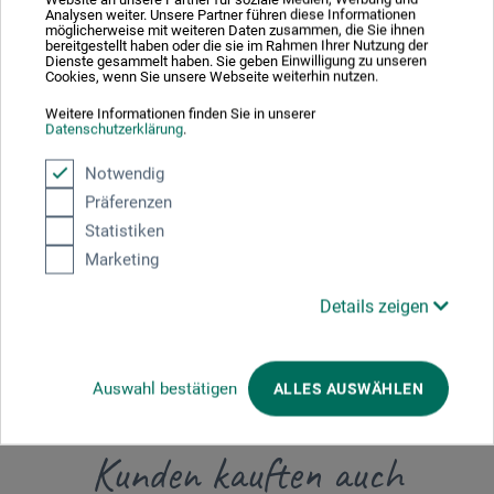
bruchgeschützt. Das Holz der Stifte ist aus zertifizierter
Analysen weiter. Unsere Partner führen diese Informationen
möglicherweise mit weiteren Daten zusammen, die Sie ihnen
nachhaltiger Forstwirtschaft (Eco Pencil). Lackiert mit
bereitgestellt haben oder die sie im Rahmen Ihrer Nutzung der
umweltfreundlichem Wasserlack. Made in Germany.
Dienste gesammelt haben. Sie geben Einwilligung zu unseren
Cookies, wenn Sie unsere Webseite weiterhin nutzen.
Weitere Informationen finden Sie in unserer
Datenschutzerklärung
.
Produktbewertungen (0)
Notwendig
Präferenzen
Statistiken
Schreiben Sie die erste Bewertung zu diesem Produkt
Marketing
Details zeigen
JETZT PRODUKT BEWERTEN
Auswahl bestätigen
ALLES AUSWÄHLEN
Kunden kauften auch