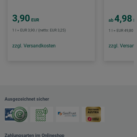
3,90
4,98
EUR
ab
E
1 l = EUR 3,90 / (netto: EUR 3,25)
1 l = EUR 49,80 /
zzgl. Versandkosten
zzgl. Versan
Ausgezeichnet sicher
Zahlungsarten im Onlineshop