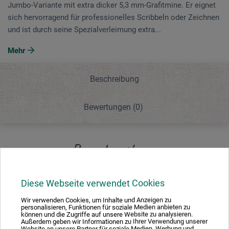
Jumbo-Variante mit extra dicker 5,3 mm-Grafitmine. Er eignet
sich hervorragend für professionelles Scribbeln oder Zeichnen
und ist durch seine Spezialverleimung extra...
Mehr
Beschreibung
Bewertungen
(0)
Beschreibung
Diese Webseite verwendet Cookies
Den Klassiker unter den Künstlerbleistiften gibt es auch in
der Jumbo-Variante mit extra dicker 5,3 mm-Grafitmine. Er
Wir verwenden Cookies, um Inhalte und Anzeigen zu
eignet sich hervorragend für professionelles Scribbeln
personalisieren, Funktionen für soziale Medien anbieten zu
können und die Zugriffe auf unsere Website zu analysieren.
oder Zeichnen und ist durch seine Spezialverleimung extra
Außerdem geben wir Informationen zu Ihrer Verwendung unserer
Website an unsere Partner für soziale Medien, Werbung und