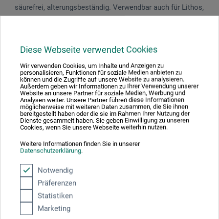
säurefrei, alterungsbeständig. Verwendbar auch für Lithos,
Linoldrucke und Holzschnitte.
Diese Webseite verwendet Cookies
Wir verwenden Cookies, um Inhalte und Anzeigen zu
Produktbewertungen (0)
personalisieren, Funktionen für soziale Medien anbieten zu
können und die Zugriffe auf unsere Website zu analysieren.
Außerdem geben wir Informationen zu Ihrer Verwendung unserer
Website an unsere Partner für soziale Medien, Werbung und
Analysen weiter. Unsere Partner führen diese Informationen
Schreiben Sie die erste Bewertung zu diesem Produkt
möglicherweise mit weiteren Daten zusammen, die Sie ihnen
bereitgestellt haben oder die sie im Rahmen Ihrer Nutzung der
Dienste gesammelt haben. Sie geben Einwilligung zu unseren
Cookies, wenn Sie unsere Webseite weiterhin nutzen.
JETZT PRODUKT BEWERTEN
Weitere Informationen finden Sie in unserer
Datenschutzerklärung
.
Notwendig
Präferenzen
Statistiken
Hersteller-Kontakt
Marketing