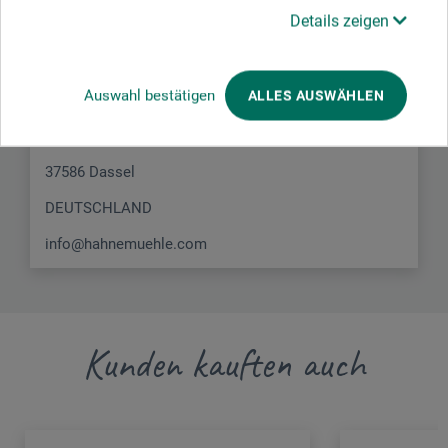
Hier finden Sie die Kontaktdaten des Herstellers zu
Details zeigen
diesem Produkt.
Auswahl bestätigen
ALLES AUSWÄHLEN
Hahnemühle FineArt GmbH
Hahnestr. 5
37586 Dassel
DEUTSCHLAND
info@hahnemuehle.com
Kunden kauften auch