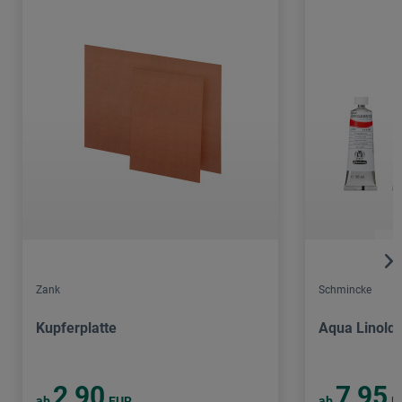
Zank
Schmincke
Kupferplatte
Aqua Linold
2,90
7,95
ab
EUR
ab
E