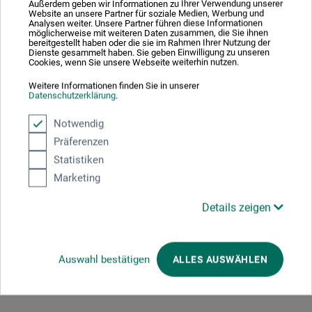
Außerdem geben wir Informationen zu Ihrer Verwendung unserer
Website an unsere Partner für soziale Medien, Werbung und
Titanium White: Giftig für Wasserorganismen, mit
Analysen weiter. Unsere Partner führen diese Informationen
möglicherweise mit weiteren Daten zusammen, die Sie ihnen
langfristiger Wirkung. Enthält Cobalt bis(2-
bereitgestellt haben oder die sie im Rahmen Ihrer Nutzung der
Dienste gesammelt haben. Sie geben Einwilligung zu unseren
ethylhexanoate). Kann allergische Reaktionen
Cookies, wenn Sie unsere Webseite weiterhin nutzen.
hervorrufen. Achtung! Beim Sprühen können
Weitere Informationen finden Sie in unserer
gefährliche lungengängige Tröpfchen entstehen.
Datenschutzerklärung
.
Aerosol oder Nebel nicht einatmen.
Notwendig
Präferenzen
Statistiken
Produktbewertungen (0)
Marketing
Details zeigen
Schreiben Sie die erste Bewertung zu diesem Produkt
Auswahl bestätigen
ALLES AUSWÄHLEN
JETZT PRODUKT BEWERTEN