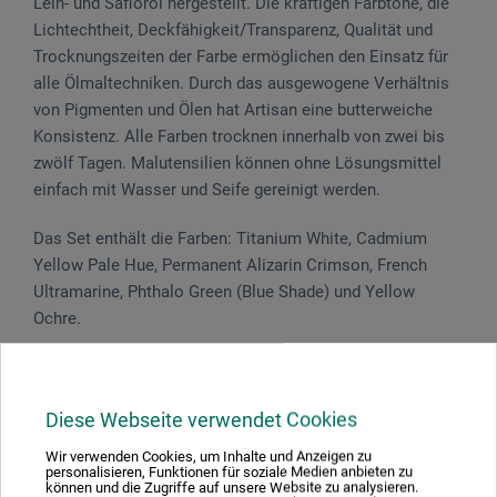
Lein- und Safloröl hergestellt. Die kräftigen Farbtöne, die
Lichtechtheit, Deckfähigkeit/Transparenz, Qualität und
Trocknungszeiten der Farbe ermöglichen den Einsatz für
alle Ölmaltechniken. Durch das ausgewogene Verhältnis
von Pigmenten und Ölen hat Artisan eine butterweiche
Konsistenz. Alle Farben trocknen innerhalb von zwei bis
zwölf Tagen. Malutensilien können ohne Lösungsmittel
einfach mit Wasser und Seife gereinigt werden.
Das Set enthält die Farben: Titanium White, Cadmium
Yellow Pale Hue, Permanent Alizarin Crimson, French
Ultramarine, Phthalo Green (Blue Shade) und Yellow
Ochre.
Gefahrenhinweise
Diese Webseite verwendet Cookies
Wir verwenden Cookies, um Inhalte und Anzeigen zu
personalisieren, Funktionen für soziale Medien anbieten zu
können und die Zugriffe auf unsere Website zu analysieren.