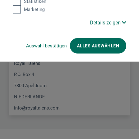
Statistiken
Marketing
Hersteller-Kontakt
Details zeigen
Hier finden Sie die Kontaktdaten des Herstellers zu
Auswahl bestätigen
diesem Produkt.
ALLES AUSWÄHLEN
Royal Talens
P.O. Box 4
7300 Apeldoorn
NIEDERLANDE
info@royaltalens.com