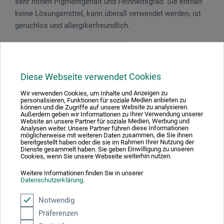
sehr hohen Pigmentgehalt und Feinheitsgrad. Sie enthält
keine Lösungsmittel, kann überall verwendet werden, ist
geruchlos und allergikerfreundlich.
Das Set enthält die Farben: Titanweiß, Permanentgelb hell,
Pyrrolrot dunkel, Kobaltblau (ultram.) und Permanentgrün
dunkel.
Diese Webseite verwendet Cookies
Wir verwenden Cookies, um Inhalte und Anzeigen zu
personalisieren, Funktionen für soziale Medien anbieten zu
können und die Zugriffe auf unsere Website zu analysieren.
Außerdem geben wir Informationen zu Ihrer Verwendung unserer
Produktbewertungen (0)
Website an unsere Partner für soziale Medien, Werbung und
Analysen weiter. Unsere Partner führen diese Informationen
möglicherweise mit weiteren Daten zusammen, die Sie ihnen
bereitgestellt haben oder die sie im Rahmen Ihrer Nutzung der
Dienste gesammelt haben. Sie geben Einwilligung zu unseren
Cookies, wenn Sie unsere Webseite weiterhin nutzen.
Schreiben Sie die erste Bewertung zu diesem Produkt
Weitere Informationen finden Sie in unserer
Datenschutzerklärung
.
JETZT PRODUKT BEWERTEN
Notwendig
Präferenzen