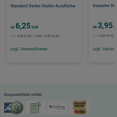
Gouache Stu
Standard Series Studio-Acrylfarbe
3,95
6,25
ab
E
ab
EUR
1 l = EUR 39,50 /
1 l = EUR 52,08 / (netto: EUR 43,40)
zzgl. Versandkosten
zzgl. Versan
Ausgezeichnet sicher