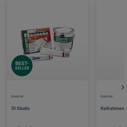
BEST-
SELLER
boesner
boesner
Öl Studio
Keilrahmen 