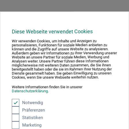
Produktbewertungen (1)
Diese Webseite verwendet Cookies
Wir verwenden Cookies, um Inhalte und Anzeigen zu
personalisieren, Funktionen für soziale Medien anbieten zu
Kundenbewertungen für "Akademiestaffelei 140"
können und die Zugriffe auf unsere Website zu analysieren.
Außerdem geben wir Informationen zu Ihrer Verwendung unserer
Website an unsere Partner für soziale Medien, Werbung und
Sortierung:
Analysen weiter. Unsere Partner führen diese Informationen
möglicherweise mit weiteren Daten zusammen, die Sie ihnen
bereitgestellt haben oder die sie im Rahmen Ihrer Nutzung der
Dienste gesammelt haben. Sie geben Einwilligung zu unseren
Cookies, wenn Sie unsere Webseite weiterhin nutzen.
5 Sterne
1
Weitere Informationen finden Sie in unserer
4 Sterne
0
Datenschutzerklärung
.
3 Sterne
0
Notwendig
2 Sterne
0
Präferenzen
1 Sterne
0
Statistiken
Produkt bewerten
Marketing