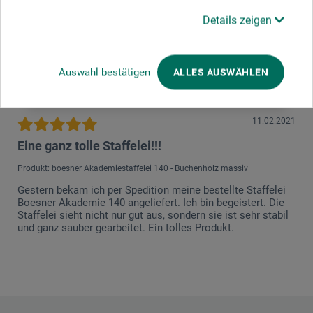
Details zeigen
Sagen Sie Ihre Meinung zu diesem Produkt
JETZT PRODUKT BEWERTEN
Auswahl bestätigen
ALLES AUSWÄHLEN
11.02.2021
Eine ganz tolle Staffelei!!!
Produkt: boesner Akademiestaffelei 140 - Buchenholz massiv
Gestern bekam ich per Spedition meine bestellte Staffelei
Boesner Akademie 140 angeliefert. Ich bin begeistert. Die
Staffelei sieht nicht nur gut aus, sondern sie ist sehr stabil
und ganz sauber gearbeitet. Ein tolles Produkt.