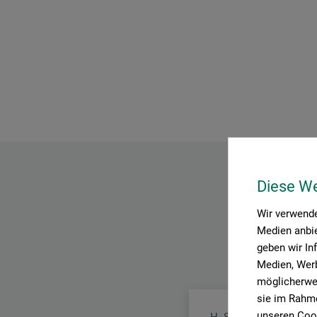
Diese W
Wir verwende
Medien anbie
geben wir In
Medien, Werb
möglicherwei
sie im Rahme
unseren Cook