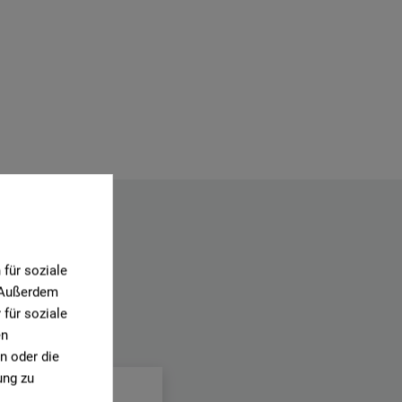
für soziale
. Außerdem
für soziale
en
.
n oder die
ung zu