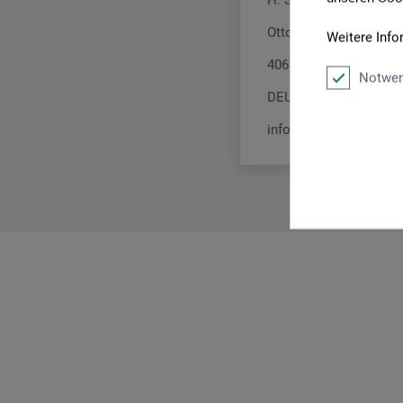
H. Schmincke & Co. 
Otto-Hahn-Str. 2
Weitere Info
40699 Erkrath
Notwen
DEUTSCHLAND
info@schmincke.de