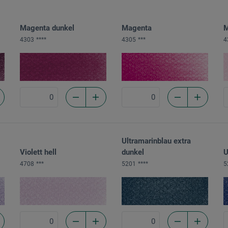
Magenta dunkel
Magenta
M
4303
****
4305
***
4
Ultramarinblau extra
Violett hell
dunkel
U
4708
***
5201
****
5