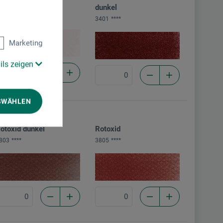
range hell
dunkel
808
***
3401
****
Marketing
ils zeigen
SWÄHLEN
A
otoxid dunkel
Rotoxid
803
****
3805
****