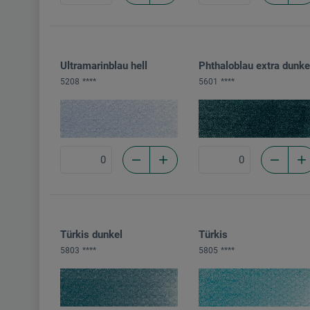
Ultramarinblau hell
Phthaloblau extra dunke
5208
****
5601
****
Türkis dunkel
Türkis
5803
****
5805
****