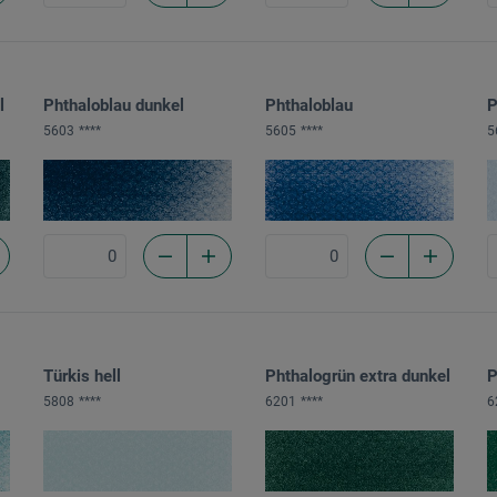
l
Phthaloblau dunkel
Phthaloblau
P
5603
****
5605
****
5
Türkis hell
Phthalogrün extra dunkel
P
5808
****
6201
****
6