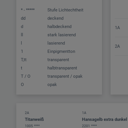
* - *****
Stufe Lichtechtheit
dd
deckend
d
halbdeckend
1A
ll
stark lasierend
l
lasierend
2A
1
Einpigmentton
T,tt
transparent
t
halbtransparent
T / O
transparent / opak
O
opak
2A
1A
Titanweiß
Hansagelb extra dunkel
1005
****
2201
****