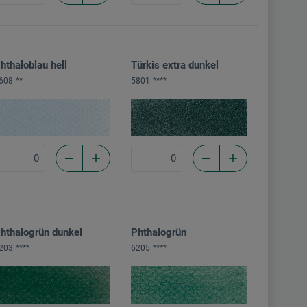
hthaloblau hell
Türkis extra dunkel
608
**
5801
****
hthalogrün dunkel
Phthalogrün
203
****
6205
****