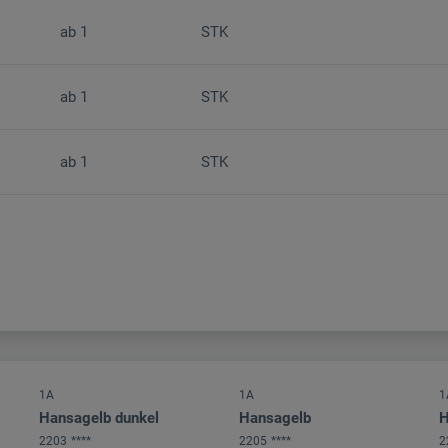
ab
1
STK
ab
1
STK
ab
1
STK
1A
1A
1
Hansagelb dunkel
Hansagelb
H
2203
****
2205
****
2