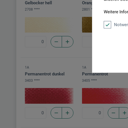
Gelbocker hell
Orange extra dunkel
2708
****
2801
****
Weitere Info
Notwen
1A
1A
Permanentrot dunkel
Permanentrot
3403
****
3405
****