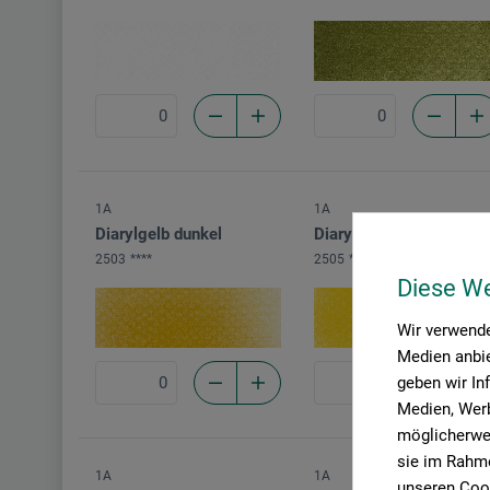
1A
1A
Diarylgelb dunkel
Diarylgelb
2503
****
2505
****
Diese W
Wir verwende
Medien anbie
geben wir In
Medien, Werb
möglicherwei
sie im Rahme
1A
1A
unseren Cook