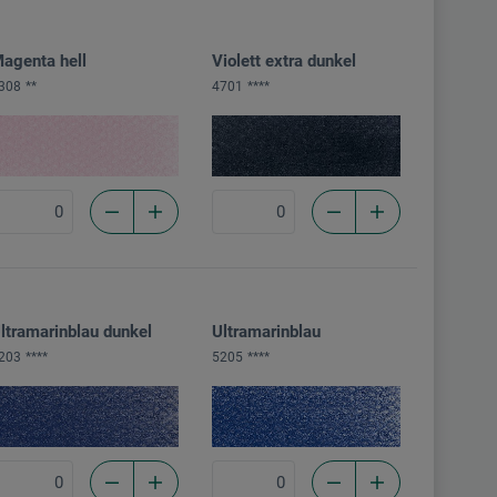
agenta hell
Violett extra dunkel
308
**
4701
****
ltramarinblau dunkel
Ultramarinblau
203
****
5205
****