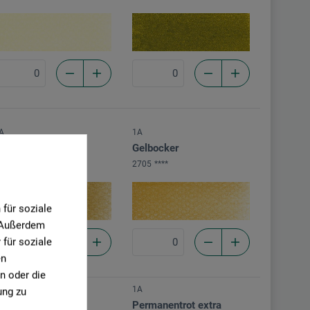
A
1A
elbocker dunkel
Gelbocker
703
****
2705
****
für soziale
. Außerdem
für soziale
en
n oder die
1A
ung zu
A
Permanentrot extra