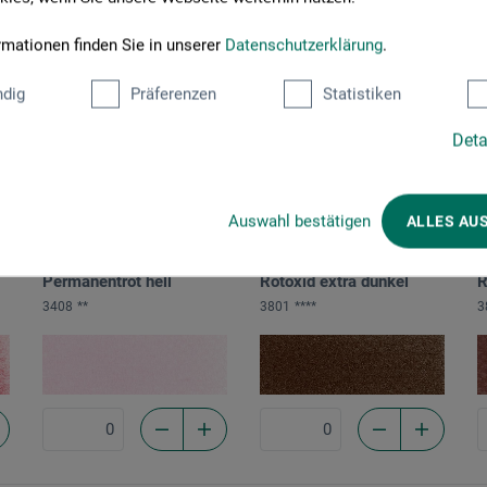
Orange dunkel
Orange
O
2803
****
2805
****
2
rmationen finden Sie in unserer
Datenschutzerklärung
.
dig
Präferenzen
Statistiken
Deta
Auswahl bestätigen
ALLES AU
1A
1A
1
Permanentrot hell
Rotoxid extra dunkel
R
3408
**
3801
****
3