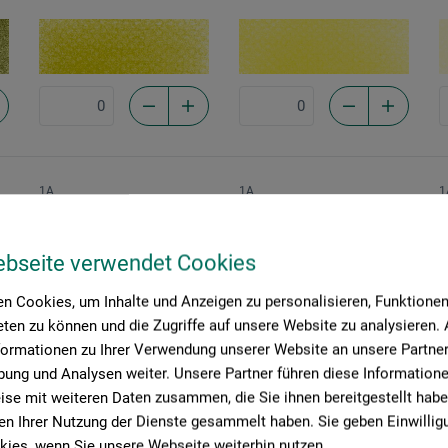
1A
1A
1
Diarylgelb hell
Gelbocker extra dunkel
G
2508
***
2701
****
2
ebseite verwendet Cookies
n Cookies, um Inhalte und Anzeigen zu personalisieren, Funktionen 
ten zu können und die Zugriffe auf unsere Website zu analysieren
formationen zu Ihrer Verwendung unserer Website an unsere Partner 
ung und Analysen weiter. Unsere Partner führen diese Information
se mit weiteren Daten zusammen, die Sie ihnen bereitgestellt habe
n Ihrer Nutzung der Dienste gesammelt haben. Sie geben Einwillig
1A
1A
1
ies, wenn Sie unsere Webseite weiterhin nutzen.